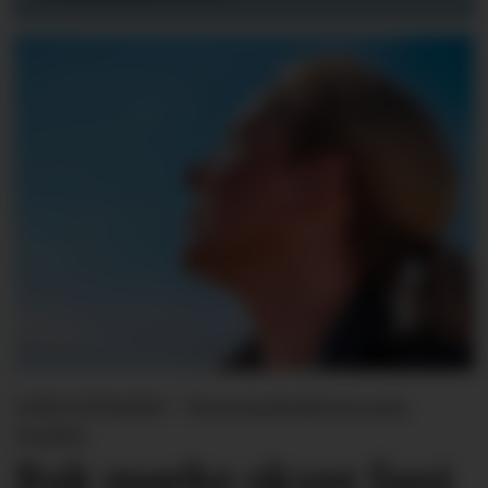
LINE SVINGEN - Forsvarslederen som
varslet
Bak mørke skyer fant