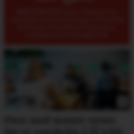
METTE BUGGE
mener seniorer fint
kan hjelpe til med å få yngre til å forstå
bedre når det gjelder kompetanse,
erfaring og overføringsverdi.
Flere med master synes
det er vanskelig å få jobb