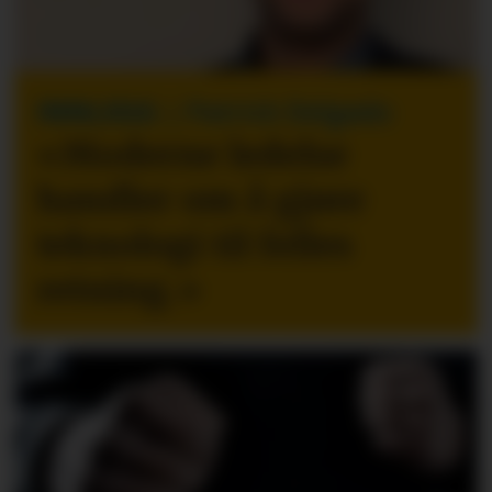
INNLEGG
| Patrick Delgado
«Moderne ledelse
handler om å gjøre
teknologi til felles
retning.
»