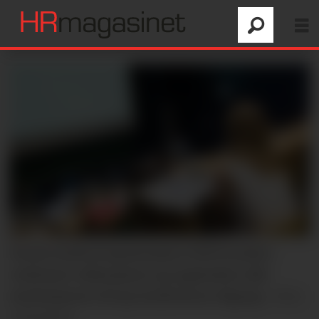
Norsk studentorganisasjon (NSO) ønsker
verktøyet velkommen og oppfordrer alle
institusjoner til å gi studentene tilgang.
Foto:
Colourbox