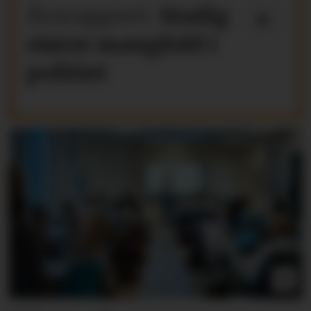
Årsrapport:
Stadig
større mangfold i
politiet