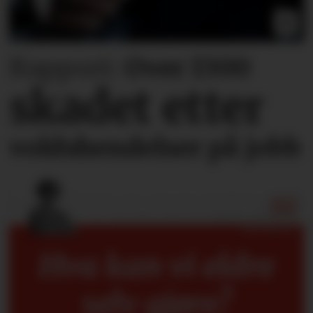
Rapport:
Over 1300
skadet etter
voldshendelser på jobb
Hva kan vi eldre
selv gjøre?