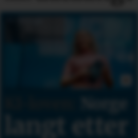
KI-loven:
Norge
langt etter