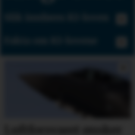
Slik innføres KI-loven
Fakta om KI-lovene
Luftforsvaret ønsker