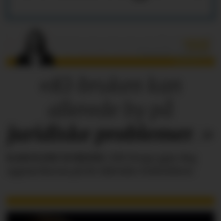
«KI-bruken kan
allerede by på
juridiske
problemer
.»
KAROLINE SCHEIDE
i HR Norge gjør deg
oppmerksom på de faktiske forholdene.