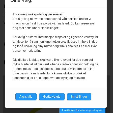
Dine valg:
for sitt arbeid de etiske normer og plikter
som er formulert i Norsk Presseforbunds
Informasjonskapsler og personvern
For å gi deg relevante annonser på vårt nettsted bruker vi
Vær Varsom-plakat.
Les mer
.
informasjon fra ditt besøk på vårt nettsted. Du kan reservere
deg mot dette under "Innstillinger".
For øvrig bruker vi informasjonskapsler og lignende verktøy for
analyse, for å sammenligne nettlesere, tilpasse innhold til deg
og for å utvikle og tilby nødvendig funksjonalitet. Les mer i vår
personvernerklæring.
Ditt digitale fagblad skal være like relevant for deg som det
trykte bladet alltid har vært – bade i redaksjonelt innhold og på
annonseplass. I digital publisering bruker vi informasjon fra
dine besøk på nettstedet for å kunne utvikle produktet
kontinuerlig, slik at du opplever det nyttig og relevant.
Avvis alle
Godta valgte
Innstillinger
Innstillinger for informasjonskapsler