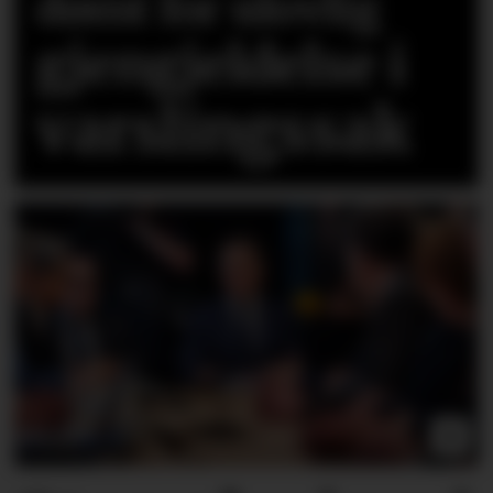
dømt for ulovlig
gjengjeldelse i
varslingssak