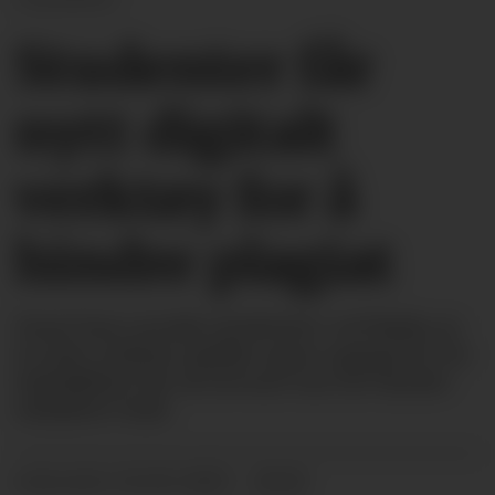
Studenter får
nytt digitalt
verktøy for å
hindre plagiat
Snart kan norske studenter ved hjelp av
et nytt verktøy sjekke egne oppgaver for
tekstlikhet før de leverer inn for hindre
utilsiktet fusk.
24.02.2025 - 16:02
PUBLISERT