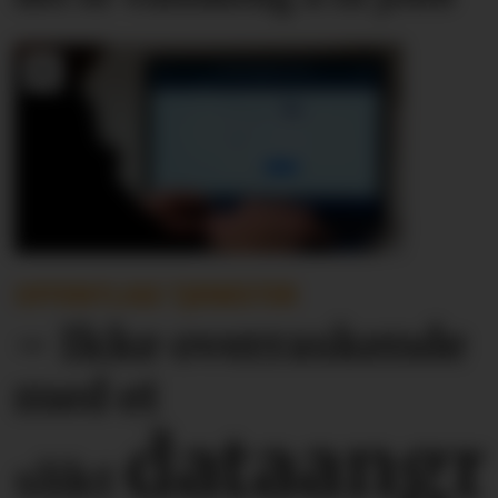
OFFENTLIGE TJENESTER
– Ikke overraskende
med et
dataangr
slikt