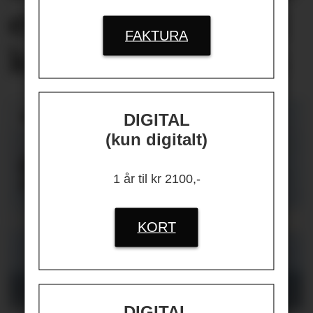
er først og fremst
FAKTURA
knyttet
til jobben
DIGITAL
(kun digitalt)
1 år til kr 2100,-
KORT
DIGITAL