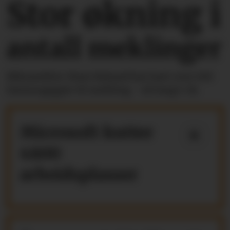
Stor økning i
antall meklinger
Riksmekler Mats Ruland har hatt over 100
lønnsoppgjør til mekling - så langt i år.
Microsoft kutter
4800
arbeidsplasser