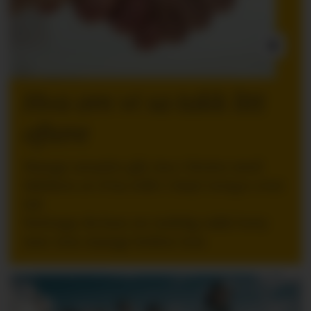
INNLEGG:
Hva om vi sa takk litt
oftere
Mange ansatte går inn i ferien med
følelsen av å ha stått i høyt tempo over
tid.
Nettopp da kan en tydelig takk bety
mer enn mange ledere tror.