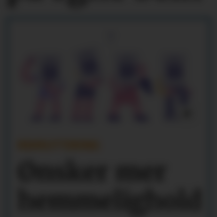
REKRUTTERING
Ønsker mer
hemmelighold