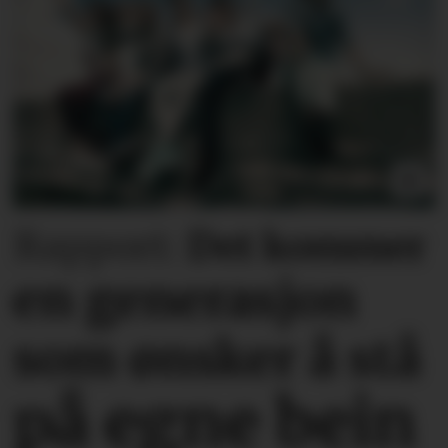
Rapport:
Det kommer
en generasjon
som ønsker å stå
på egne bein