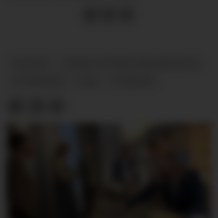
PLAGIAT
NORSK STUDENTORGANISASJON
STUDENTER
JUKS
NYHETER