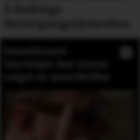
å forlenge
førstegangstjenesten
Datatilsynet:
Stortinget bør stanse
salget av smartbriller