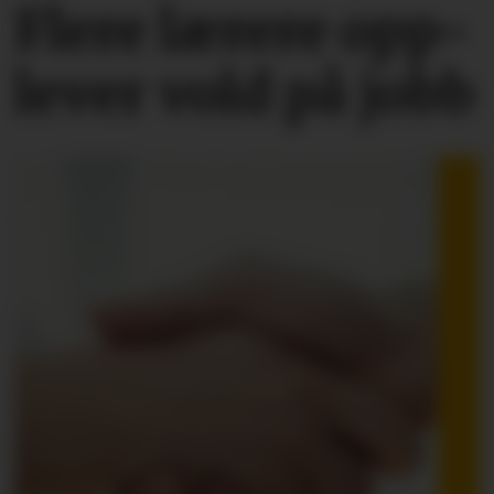
Flere lærere opp­
lever vold på jobb