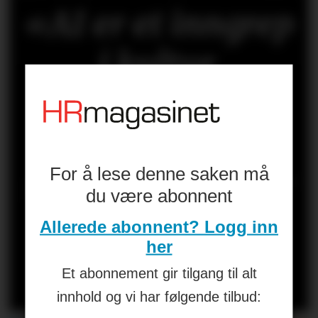
«AI er et inngrep
i kultur,
forventninger,
makt og
For å lese denne saken må
selvforståelse. Er
du være abonnent
HR på ballen?»
Allerede abonnent? Logg inn
her
Les kronikken til
HANS-PETTER
Et abonnement gir tilgang til alt
NYGÅRD-HANSEN
(åpen for alle)
innhold og vi har følgende tilbud: