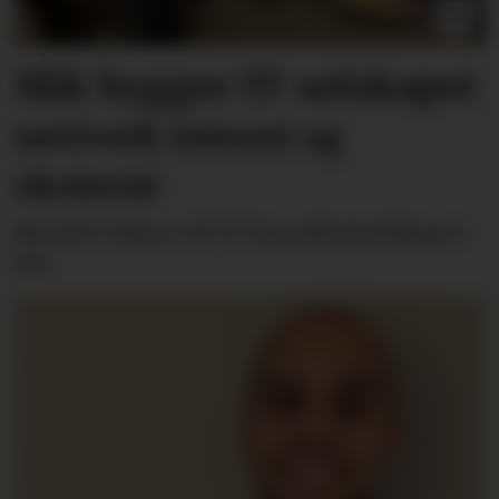
Slik bygger IT-selskapet
nettverk internt og
eksternt
Bli med «hjem» til IT-konsulentselskapet
Alv.