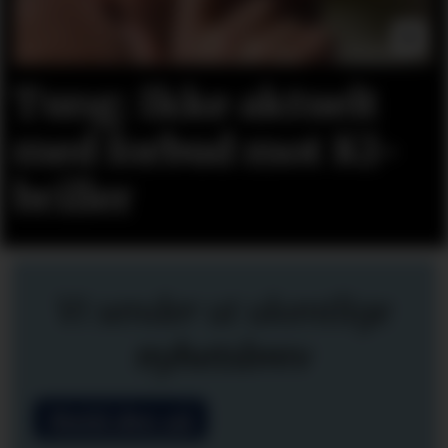
Tung: Ikke aktuelt
med forbud mot KI-
briller
Vi sender ut ukentlige
nyhetsbrev
Meld deg på