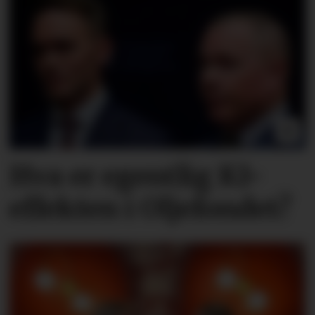
Hva er egentlig KI-
effekten i Oljefondet?