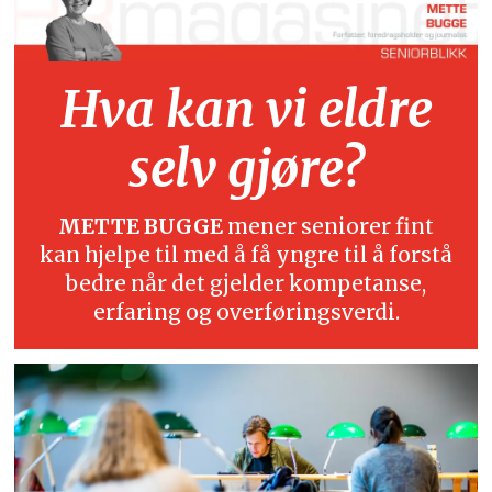
Hva kan vi eldre
selv gjøre?
METTE BUGGE
mener seniorer fint
kan hjelpe til med å få yngre til å forstå
bedre når det gjelder kompetanse,
erfaring og overføringsverdi.