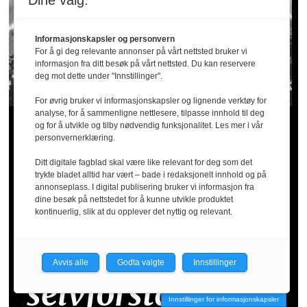
Dine valg:
Informasjonskapsler og personvern
For å gi deg relevante annonser på vårt nettsted bruker vi
informasjon fra ditt besøk på vårt nettsted. Du kan reservere
deg mot dette under "Innstillinger".
For øvrig bruker vi informasjonskapsler og lignende verktøy for
analyse, for å sammenligne nettlesere, tilpasse innhold til deg
«AI er et inngrep
og for å utvikle og tilby nødvendig funksjonalitet. Les mer i vår
personvernerklæring.
i kultur,
Ditt digitale fagblad skal være like relevant for deg som det
trykte bladet alltid har vært – bade i redaksjonelt innhold og på
annonseplass. I digital publisering bruker vi informasjon fra
dine besøk på nettstedet for å kunne utvikle produktet
forventninger,
kontinuerlig, slik at du opplever det nyttig og relevant.
makt og
Avvis alle
Godta valgte
Innstillinger
selvforståelse. Er
Innstillinger for informasjonskapsler