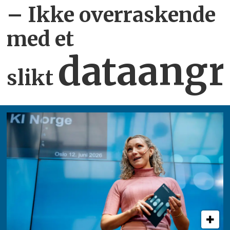
– Ikke overraskende
med et
dataangr
slikt