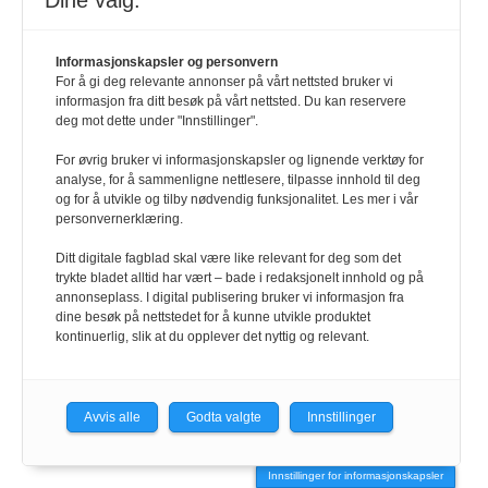
Dine valg:
901 98 440
Informasjonskapsler og personvern
For å gi deg relevante annonser på vårt nettsted bruker vi
informasjon fra ditt besøk på vårt nettsted. Du kan reservere
deg mot dette under "Innstillinger".
KONTAKT
For øvrig bruker vi informasjonskapsler og lignende verktøy for
analyse, for å sammenligne nettlesere, tilpasse innhold til deg
og for å utvikle og tilby nødvendig funksjonalitet. Les mer i vår
redaksjonen@hrmagasinet.no
personvernerklæring.
Ditt digitale fagblad skal være like relevant for deg som det
annonse@hrmagasinet.no
trykte bladet alltid har vært – bade i redaksjonelt innhold og på
annonseplass. I digital publisering bruker vi informasjon fra
abonnement@hrmagasinet.no
dine besøk på nettstedet for å kunne utvikle produktet
kontinuerlig, slik at du opplever det nyttig og relevant.
SNARVEIER
Avvis alle
Godta valgte
Innstillinger
Kontakt
Innstillinger for informasjonskapsler