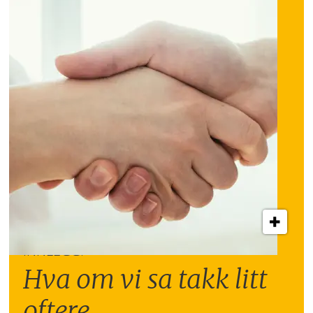
INNLEGG:
Hva om vi sa takk litt
oftere