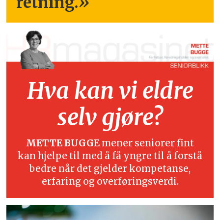
retning.
»
Hva kan vi eldre
selv gjøre?
METTE BUGGE
mener seniorer fint
kan hjelpe til med å få yngre til å forstå
bedre når det gjelder kompetanse,
erfaring og overføringsverdi.