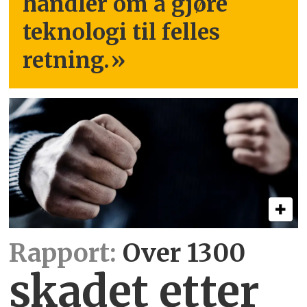
handler om å gjøre
teknologi til felles
retning.
»
Rapport:
Over 1300
skadet etter