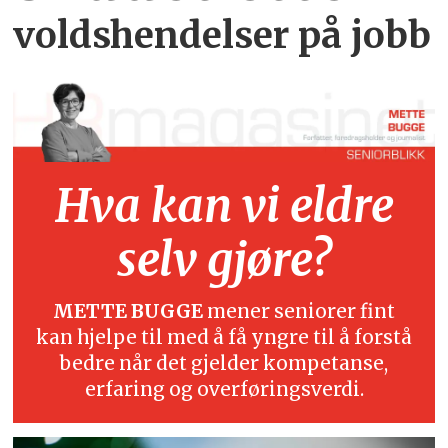
voldshendelser på jobb
Hva kan vi eldre
selv gjøre?
METTE BUGGE
mener seniorer fint
kan hjelpe til med å få yngre til å forstå
bedre når det gjelder kompetanse,
erfaring og overføringsverdi.