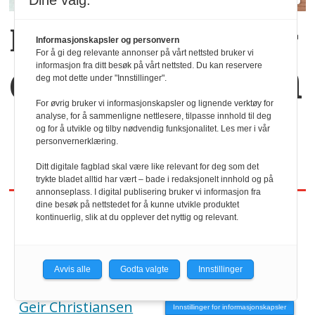
Dine valg:
Kaffekoppen binder
Informasjonskapsler og personvern
For å gi deg relevante annonser på vårt nettsted bruker vi
dem sammen
informasjon fra ditt besøk på vårt nettsted. Du kan reservere
deg mot dette under "Innstillinger".
For øvrig bruker vi informasjonskapsler og lignende verktøy for
analyse, for å sammenligne nettlesere, tilpasse innhold til deg
og for å utvikle og tilby nødvendig funksjonalitet. Les mer i vår
personvernerklæring.
Ditt digitale fagblad skal være like relevant for deg som det
trykte bladet alltid har vært – bade i redaksjonelt innhold og på
annonseplass. I digital publisering bruker vi informasjon fra
dine besøk på nettstedet for å kunne utvikle produktet
kontinuerlig, slik at du opplever det nyttig og relevant.
REDAKTØR
HRmagasinet/hrmagasinet.no
Avvis alle
Godta valgte
Innstillinger
Geir Christiansen
Innstillinger for informasjonskapsler