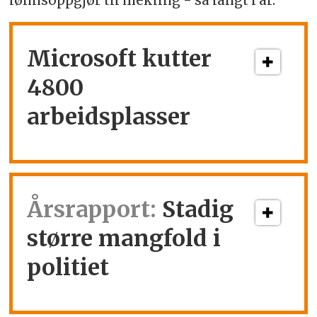
lønnsoppgjør til mekling - så langt i år.
Microsoft kutter
4800
arbeidsplasser
Årsrapport:
Stadig
større mangfold i
politiet