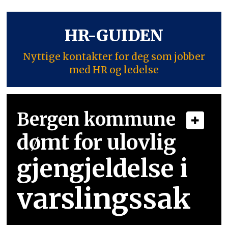
HR-GUIDEN
Nyttige kontakter for deg som jobber
med HR og ledelse
Bergen kommune
dømt for ulovlig
gjengjeldelse i
varslingssak