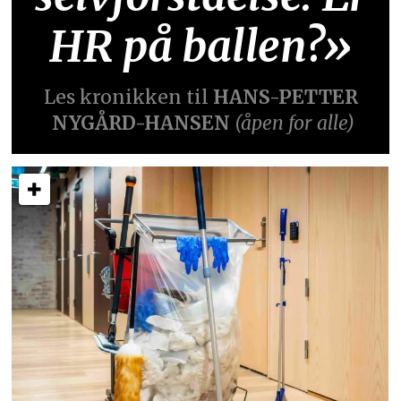
HR på ballen?»
Les kronikken til
HANS-PETTER
NYGÅRD-HANSEN
(åpen for alle)