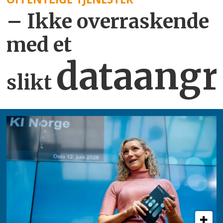
– Ikke overraskende
med et
dataangr
slikt