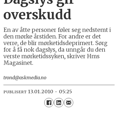
overskudd
En av åtte personer føler seg ned­stemt i
den mørke års­tiden. For andre er det
verre, de blir mørke­tids­deprimert. Sørg
for å få nok dagslys, da unngår du den
verste mørketidssyken, skriver Hms
Magasinet.
trond@askmedia.no
13.01.2010 - 05:25
PUBLISERT