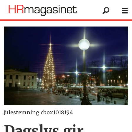
Julestemning cbox1018194
Dagslys gir