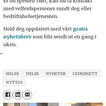
Er du spesielt trøtt, kan du ta kontakt
med velferds­personer rundt deg eller
bedrifts­helse­tjenesten.
Hold deg oppdatert med vårt
gratis
nyhetsbrev
som blir sendt ut en gang i
uken.
"
HELSE
HELSE
NYHETER
LEDERNETT
NYTTIG