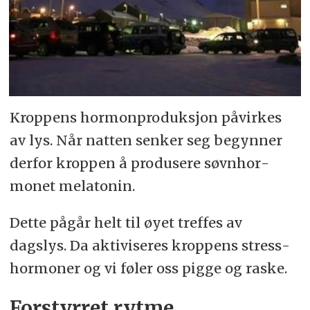
Kroppens hormon­pro­duksjon påvirkes
av lys. Når natten senker seg begyn­ner
derfor krop­pen å produsere søvn­hor­
monet mela­tonin.
Dette pågår helt til øyet treffes av
dagslys. Da aktivi­seres kroppens stress­
hormoner og vi føler oss pigge og raske.
Forstyrret rytme