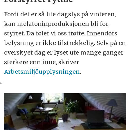
Fordi det er så lite dagslys på vinteren,
kan melatonin­produksjonen bli for­
styrret. Da føler vi oss trøtte. Innen­dørs
belysning er ikke til­strek­kelig. Selv på en
over­skyet dag er lyset ute mange ganger
sterkere enn inne, skriver
Arbetsmiljöupplysningen
.
"