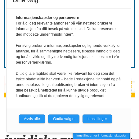
Dine valg:
REKRUTTERING
Informasjonskapsler og personvern
Ønsker mer
For å gi deg relevante annonser på vårt nettsted bruker vi
informasjon fra ditt besøk på vårt nettsted. Du kan reservere
deg mot dette under "Innstillinger".
hemmelighold
For øvrig bruker vi informasjonskapsler og lignende verktøy for
analyse, for å sammenligne nettlesere, tilpasse innhold til deg
og for å utvikle og tilby nødvendig funksjonalitet. Les mer i vår
personvernerklæring.
Ditt digitale fagblad skal være like relevant for deg som det
trykte bladet alltid har vært – bade i redaksjonelt innhold og på
annonseplass. I digital publisering bruker vi informasjon fra
dine besøk på nettstedet for å kunne utvikle produktet
kontinuerlig, slik at du opplever det nyttig og relevant.
«KI-bruken kan
Avvis alle
Godta valgte
Innstillinger
allerede by på
Innstillinger for informasjonskapsler