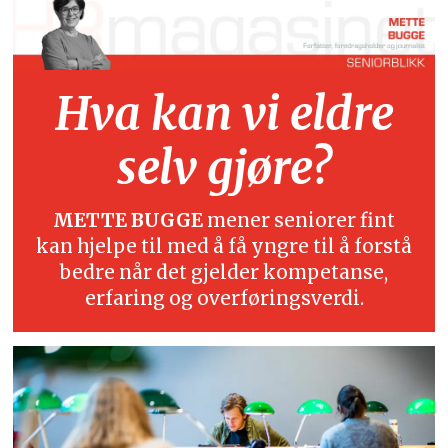
Hva kan vi eldre
selv gjøre?
METTE BUGGE
mener seniorer fint
kan hjelpe til med å få yngre til å forstå
bedre når det gjelder kompetanse,
erfaring og overføringsverdi.