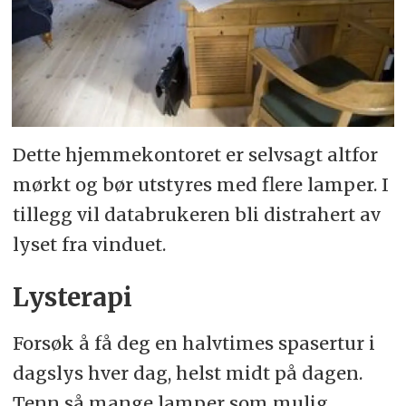
Dette hjemme­kontoret er selv­sagt alt­for
mørkt og bør utstyres med flere lamper. I
tillegg vil data­brukeren bli distra­hert av
lyset fra vinduet.
Lysterapi
Forsøk å få deg en halv­times spaser­tur i
dags­lys hver dag, helst midt på dagen.
Tenn så mange lamper som mulig