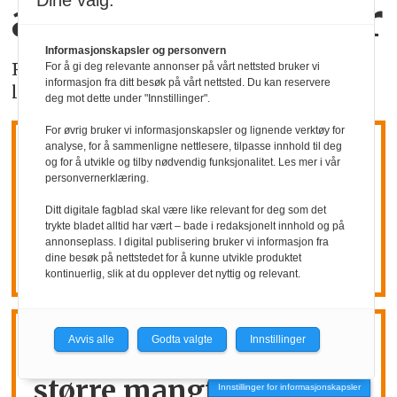
Dine valg:
antall meklinger
Informasjonskapsler og personvern
Riksmekler Mats Ruland har hatt over 100
For å gi deg relevante annonser på vårt nettsted bruker vi
informasjon fra ditt besøk på vårt nettsted. Du kan reservere
lønnsoppgjør til mekling - så langt i år.
deg mot dette under "Innstillinger".
For øvrig bruker vi informasjonskapsler og lignende verktøy for
analyse, for å sammenligne nettlesere, tilpasse innhold til deg
Microsoft kutter
og for å utvikle og tilby nødvendig funksjonalitet. Les mer i vår
personvernerklæring.
4800
Ditt digitale fagblad skal være like relevant for deg som det
trykte bladet alltid har vært – bade i redaksjonelt innhold og på
arbeidsplasser
annonseplass. I digital publisering bruker vi informasjon fra
dine besøk på nettstedet for å kunne utvikle produktet
kontinuerlig, slik at du opplever det nyttig og relevant.
Avvis alle
Godta valgte
Innstillinger
Årsrapport:
Stadig
større mangfold i
Innstillinger for informasjonskapsler