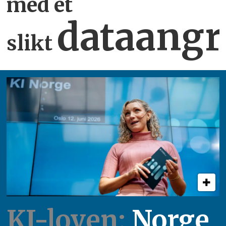
med et
dataangr
slikt
KI-loven:
Norge