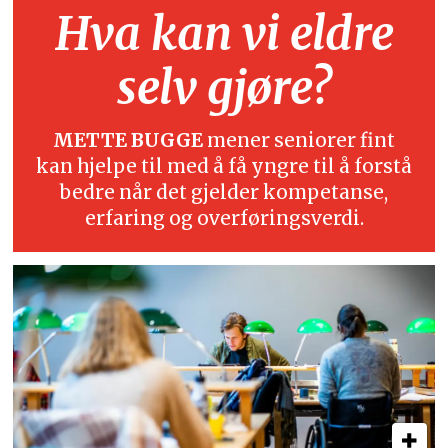
Hva kan vi eldre
selv gjøre?
METTE BUGGE
mener seniorer fint
kan hjelpe til med å få yngre til å forstå
bedre når det gjelder kompetanse,
erfaring og overføringsverdi.