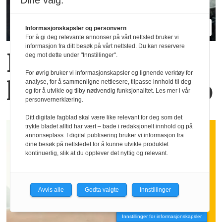
Dine valg:
Informasjonskapsler og personvern
For å gi deg relevante annonser på vårt nettsted bruker vi
informasjon fra ditt besøk på vårt nettsted. Du kan reservere
Flere lærere opp­
deg mot dette under "Innstillinger".
For øvrig bruker vi informasjonskapsler og lignende verktøy for
lever vold på jobb
analyse, for å sammenligne nettlesere, tilpasse innhold til deg
og for å utvikle og tilby nødvendig funksjonalitet. Les mer i vår
personvernerklæring.
Ditt digitale fagblad skal være like relevant for deg som det
trykte bladet alltid har vært – bade i redaksjonelt innhold og på
annonseplass. I digital publisering bruker vi informasjon fra
dine besøk på nettstedet for å kunne utvikle produktet
kontinuerlig, slik at du opplever det nyttig og relevant.
Avvis alle
Godta valgte
Innstillinger
Innstillinger for informasjonskapsler