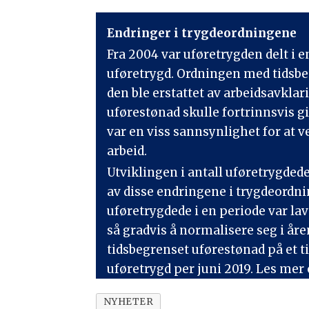
Endringer i trygdeordningene
Fra 2004 var uføretrygden delt i 
uføretrygd. Ordningen med tidsbeg
den ble erstattet av arbeidsavkla
uførestønad skulle fortrinnsvis g
var en viss sannsynlighet for a
arbeid.
Utviklingen i antall uføretrygdede 
av disse endringene i trygdeordnin
uføretrygdede i en periode var lave
så gradvis å normalisere seg i åre
tidsbegrenset uførestønad på et t
uføretrygd per juni 2019. Les mer 
NYHETER