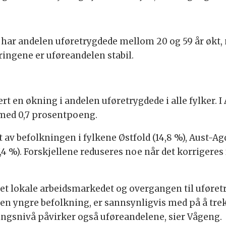
 har andelen uføretrygdede mellom 20 og 59 år økt, 
ringene er uføreandelen stabil.
rt en økning i andelen uføretrygdede i alle fylker. 
 med 0,7 prosentpoeng.
t av befolkningen i fylkene Østfold (14,8 %), Aust-Ag
(7,4 %). Forskjellene reduseres noe når det korrigere
 lokale arbeidsmarkedet og overgangen til uføretry
 yngre befolkning, er sannsynligvis med på å trek
ingsnivå påvirker også uføreandelene, sier Vågeng.