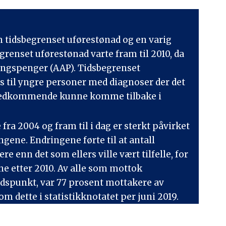
en tidsbegrenset uførestønad og en varig
renset uførestønad varte fram til 2010, da
ringspenger (AAP). Tidsbegrenset
is til yngre personer med diagnoser der det
t vedkommende kunne komme tilbake i
fra 2004 og fram til i dag er sterkt påvirket
gene. Endringene førte til at antall
re enn det som ellers ville vært tilfelle, for
ne etter 2010. Av alle som mottok
idspunkt, var 77 prosent mottakere av
om dette i statistikknotatet per juni 2019.