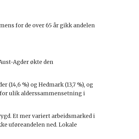
mens for de over 65 år gikk andelen
I Aust-Agder økte den
der (14,6 %) og Hedmark (13,7 %), og
s for ulik alderssammensetning i
gd. Et mer variert arbeidsmarked i
ke uføreandelen ned. Lokale