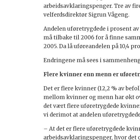
arbeidsavklaringspenger. Tre av fir
velferdsdirektør Sigrun Vågeng.
Andelen uføretrygdede i prosent av b
må tilbake til 2006 for å finne sam
2005. Da lå uføreandelen på 10,4 pr
Endringene må sees i sammenheng m
Flere kvinner enn menn er uføret
Det er flere kvinner (12,2 % av bef
mellom kvinner og menn har økt over
det vært flere uføretrygdede kvinner
vi derimot at andelen uføretrygdede
– At det er flere uføretrygdede kvi
arbeidsavklaringspenger, hvor det o