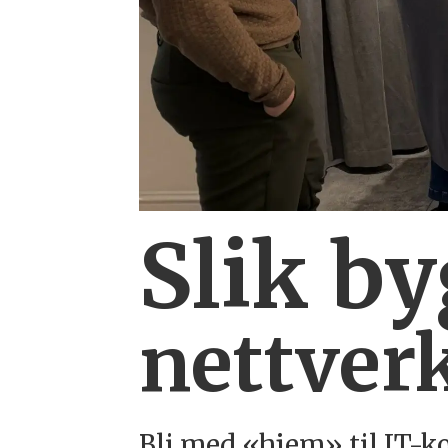
Slik b
nettverk
Bli med «hjem» til IT-k