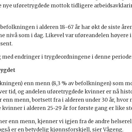
e nye uføretrygdede mottok tidligere arbeidsavklari
efolkningen i alderen 18-67 år har økt de siste åren
me nivå som i dag. Likevel var uføreandelen høyere 
osent.
ed endringer i trygdeordningene i denne perioden 
rygdet
olkningen) enn menn (8,3 % av befolkningen) som mo
 tid, og andelen uføretrygdede kvinner er nå histor
 enn menn, bortsett fra i alderen under 30 år, hvor 
 kvinner i alderen 25-29 år for første gang er like 
nner enn menn, kjenner vi igjen fra de andre helser
gså er en betydelig kjønnsforskjell, sier Vågeng.