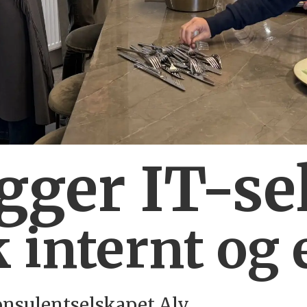
ygger IT-se
 internt og 
onsulentselskapet Alv.