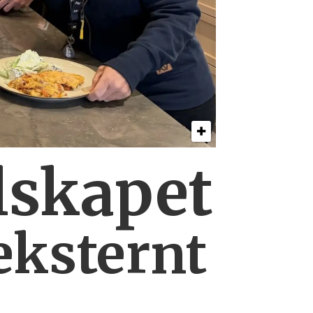
lskapet
eksternt