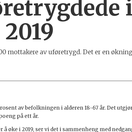
øretrygdede i
r 2019
6 800 mottakere av uføretrygd. Det er en økni
rosent av befolkningen i alderen 18-67 år. Det utgj
poeng på ett år.
ter å øke i 2019, ser vi det i sammenheng med nedga