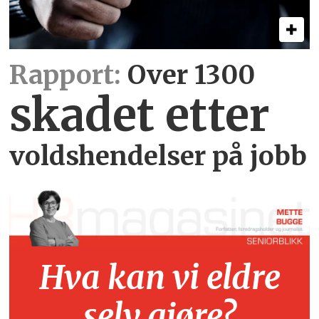
Rapport:
Over 1300
skadet etter
voldshendelser på jobb
Hva kan vi eldre
selv gjøre?