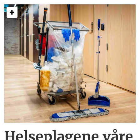
Helseplagene
våre