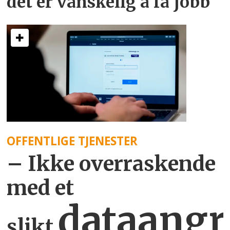
det er vanskelig å få jobb
OFFENTLIGE TJENESTER
– Ikke overraskende
med et
dataangr
slikt