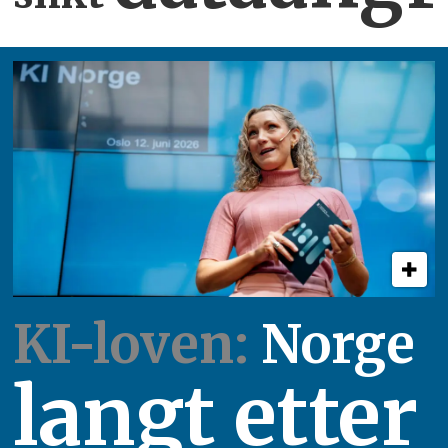
KI-loven:
Norge
langt etter