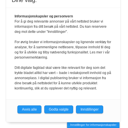
Dine valg:
abonnement@hrmagasinet.no
Informasjonskapsler og personvern
For å gi deg relevante annonser på vårt nettsted bruker vi
SNARVEIER
informasjon fra ditt besøk på vårt nettsted. Du kan reservere
deg mot dette under "Innstillinger".
Kontakt
For øvrig bruker vi informasjonskapsler og lignende verktøy for
analyse, for å sammenligne nettlesere, tilpasse innhold til deg
og for å utvikle og tilby nødvendig funksjonalitet. Les mer i vår
Abonnement
personvernerklæring.
Ditt digitale fagblad skal være like relevant for deg som det
E-magasin
trykte bladet alltid har vært – bade i redaksjonelt innhold og på
annonseplass. I digital publisering bruker vi informasjon fra
dine besøk på nettstedet for å kunne utvikle produktet
Annonser
kontinuerlig, slik at du opplever det nyttig og relevant.
HR-guiden
Avvis alle
Godta valgte
Innstillinger
Personvernerklæring
Innstillinger for informasjonskapsler