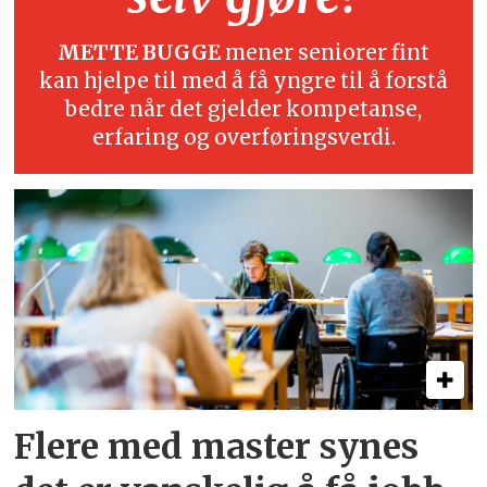
METTE BUGGE
mener seniorer fint
kan hjelpe til med å få yngre til å forstå
bedre når det gjelder kompetanse,
erfaring og overføringsverdi.
Flere med master synes