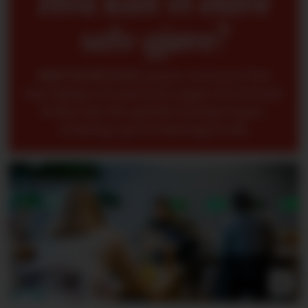
Hva kan vi eldre
selv gjøre?
METTE BUGGE
mener seniorer fint
kan hjelpe til med å få yngre til å forstå
bedre når det gjelder kompetanse,
erfaring og overføringsverdi.