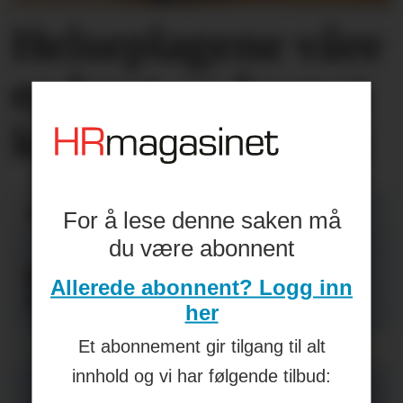
Helseplagene
våre
er først og fremst
knyttet
til jobben
For å lese denne saken må
du være abonnent
Allerede abonnent? Logg inn
her
Et abonnement gir tilgang til alt
innhold og vi har følgende tilbud: