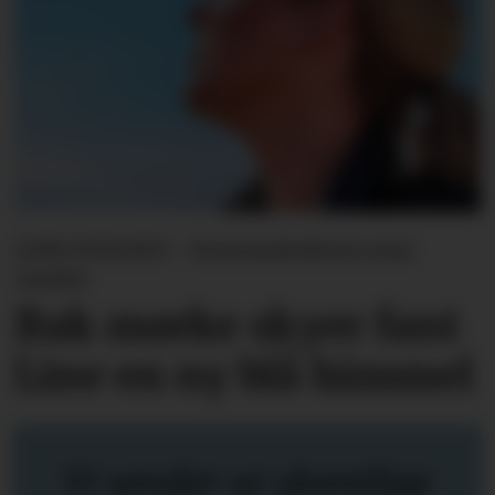
LINE SVINGEN - Forsvarslederen som
varslet
Bak mørke skyer fant
Line en ny blå himmel
Vi sender ut ukentlige