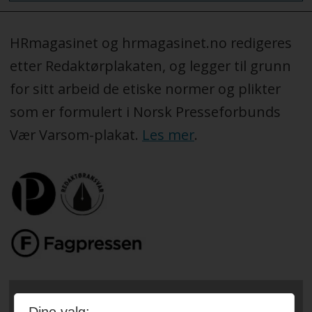
HRmagasinet og hrmagasinet.no redigeres
etter Redaktørplakaten, og legger til grunn
for sitt arbeid de etiske normer og plikter
som er formulert i Norsk Presseforbunds
Vær Varsom-plakat.
Les mer
.