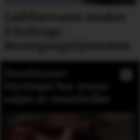
Luftforsvaret ønsker
å forlenge
førstegangstjenesten
Datatilsynet:
Stortinget bør stanse
salget av smartbriller