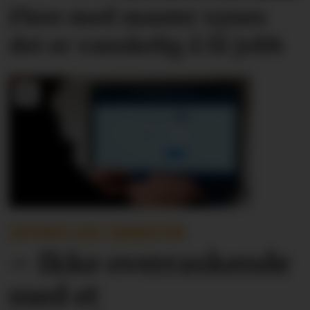
Flere med master synes
det er vanskelig å få jobb
OFFENTLIGE TJENESTER
– Ikke overraskende
med et