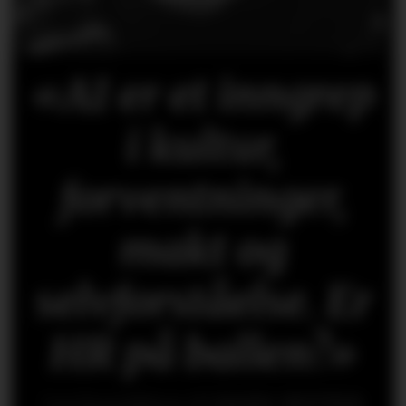
«AI er et inngrep
i kultur,
forventninger,
makt og
selvforståelse. Er
HR på ballen?»
Les kronikken til
HANS-PETTER