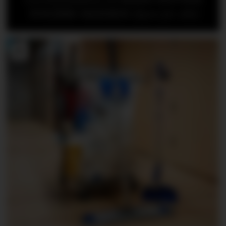
NYGÅRD-HANSEN
(åpen for alle)