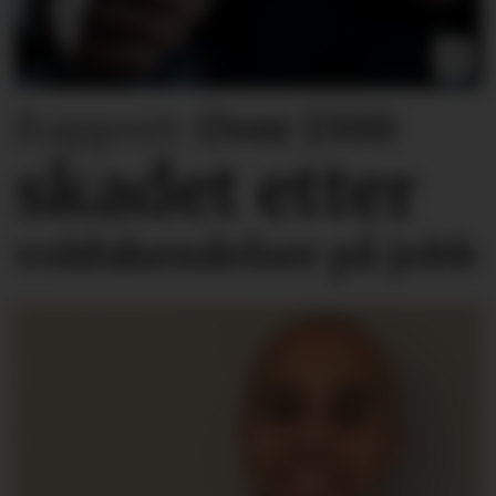
Rapport:
Over 1300
skadet etter
voldshendelser på jobb