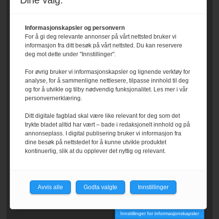
Dine valg:
Informasjonskapsler og personvern
For å gi deg relevante annonser på vårt nettsted bruker vi
informasjon fra ditt besøk på vårt nettsted. Du kan reservere
deg mot dette under "Innstillinger".
For øvrig bruker vi informasjonskapsler og lignende verktøy for
analyse, for å sammenligne nettlesere, tilpasse innhold til deg
og for å utvikle og tilby nødvendig funksjonalitet. Les mer i vår
personvernerklæring.
Ditt digitale fagblad skal være like relevant for deg som det
trykte bladet alltid har vært – bade i redaksjonelt innhold og på
annonseplass. I digital publisering bruker vi informasjon fra
dine besøk på nettstedet for å kunne utvikle produktet
kontinuerlig, slik at du opplever det nyttig og relevant.
Avvis alle
Godta valgte
Innstillinger
Innstillinger for informasjonskapsler