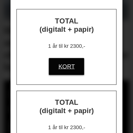
TOTAL
Helikopterstøy fikk 40
(digitalt + papir)
ansatte på én
1 år til kr 2300,-
oljeplattform til å oppsøke
lege
KORT
Bergen kommune
TOTAL
dømt for ulovlig
(digitalt + papir)
gjengjeldelse i
1 år til kr 2300,-