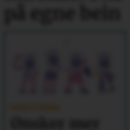
på egne bein
REKRUTTERING
Ønsker mer