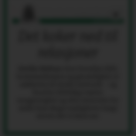
Det koker ned til
relasjoner
Grethe Holtan
viser hvordan tillit,
kommunikasjon og gjensidighet er
nøkkelen til sterke nettverk – og
hvorfor tilfeldige møter,
nysgjerrighet og ekte interesse for
andre kan skape muligheter langt
utover det vi først ser.