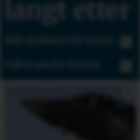
langt etter
Slik innføres KI-loven
Fakta om KI-lovene