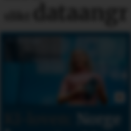
dataangr
slikt
KI-loven:
Norge