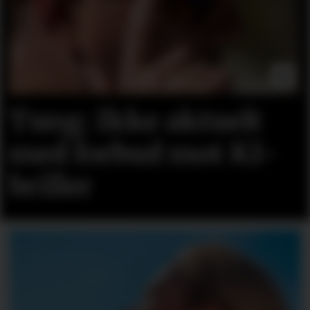
Tung: Ikke aktuelt
med forbud mot KI-
briller