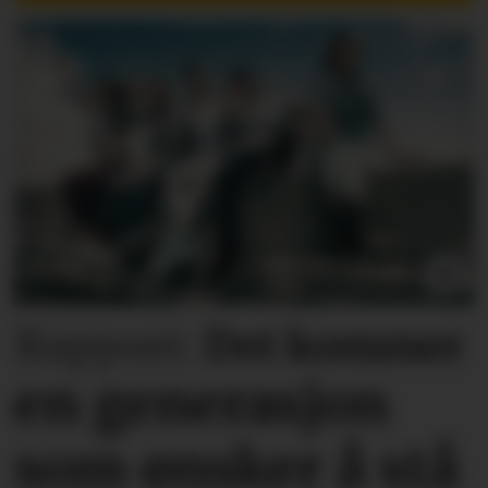
Rapport:
Det kommer
en generasjon
som ønsker å stå