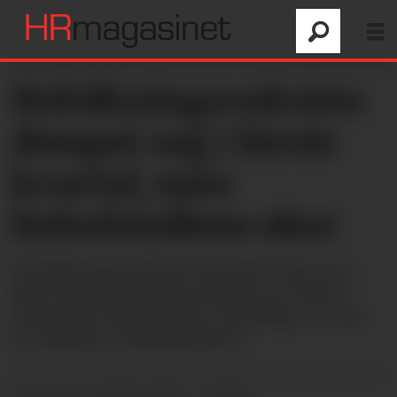
Befolkningsveksten
dempet seg i første
kvartal, men
fødselstallene øker
Befolkningsveksten dempet seg noe i
årets første kvartal på grunn av færre
ukrainske flyktninger. Samtidig var det
en økning i fødselstallene.
20.05.2026 - 10:00