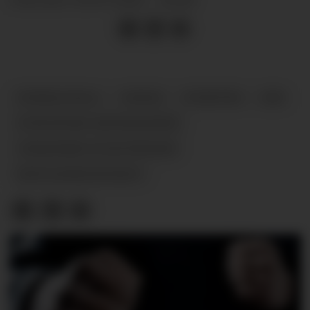
PUBLISERT
FØDSELSTALL
NORGE
NYHETER
SSB
STATISTISK SENTRALBYRÅ
UKRAINSKE FLYKTNINGER
BEFOLKNINGSVEKST