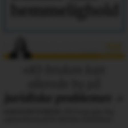
hemmelighold
«KI-bruken kan
allerede by på
juridiske
problemer
.»
KAROLINE SCHEIDE
i HR Norge gjør deg
oppmerksom på de faktiske forholdene.