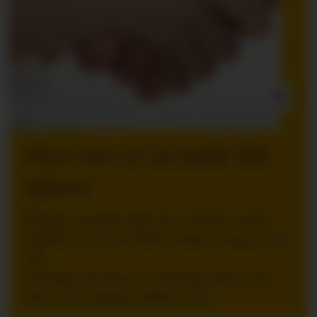
INNLEGG:
Hva om vi sa takk litt
oftere
Mange ansatte går inn i ferien med
følelsen av å ha stått i høyt tempo over
tid.
Nettopp da kan en tydelig takk bety
mer enn mange ledere tror.