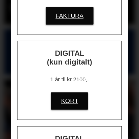
varslingssak
FAKTURA
HR-GUIDEN
DIGITAL
Nyttige kontakter for deg som jobber
(kun digitalt)
med HR og ledelse
1 år til kr 2100,-
KORT
DIGITAL