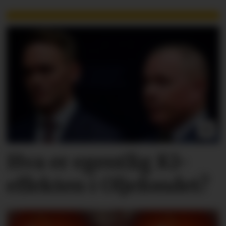
Hva er egentlig KI-
effekten i Oljefondet?