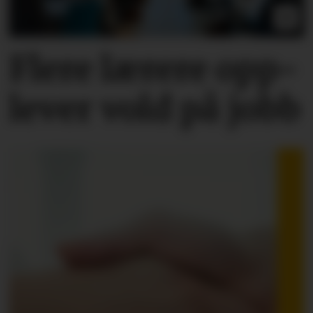
Flere lærere opp­
lever vold på jobb