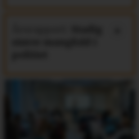
Årsrapport:
Stadig
større mangfold i
politiet