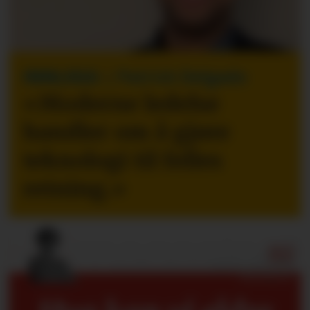
INNLEGG
| Patrick Delgado
«Moderne ledelse
handler om å gjøre
teknologi til felles
retning.
»