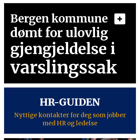
Bergen kommune
dømt for ulovlig
gjengjeldelse i
varslingssak
HR-GUIDEN
Nyttige kontakter for deg som jobber
med HR og ledelse