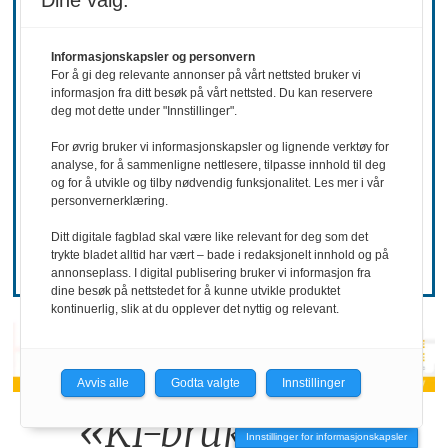
Dine valg:
Informasjonskapsler og personvern
For å gi deg relevante annonser på vårt nettsted bruker vi
informasjon fra ditt besøk på vårt nettsted. Du kan reservere
REKRUTTERING
deg mot dette under "Innstillinger".
Ønsker mer
For øvrig bruker vi informasjonskapsler og lignende verktøy for
analyse, for å sammenligne nettlesere, tilpasse innhold til deg
og for å utvikle og tilby nødvendig funksjonalitet. Les mer i vår
hemmelighold
personvernerklæring.
Ditt digitale fagblad skal være like relevant for deg som det
trykte bladet alltid har vært – bade i redaksjonelt innhold og på
annonseplass. I digital publisering bruker vi informasjon fra
dine besøk på nettstedet for å kunne utvikle produktet
kontinuerlig, slik at du opplever det nyttig og relevant.
Avvis alle
Godta valgte
Innstillinger
«KI-bruken kan
Innstillinger for informasjonskapsler