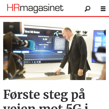
Første steg på
veien mot 5G i