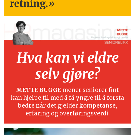
retning.
»
Hva kan vi eldre
selv gjøre?
METTE BUGGE
mener seniorer fint
kan hjelpe til med å få yngre til å forstå
bedre når det gjelder kompetanse,
erfaring og overføringsverdi.