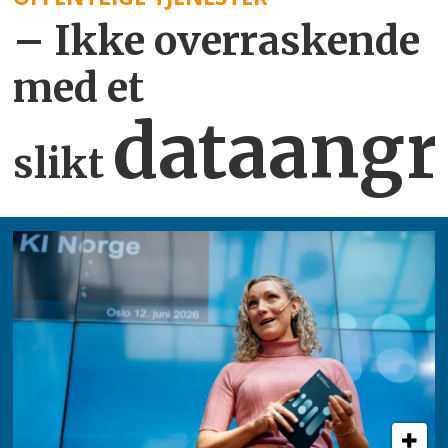
– Ikke overraskende
med et
dataangr
slikt