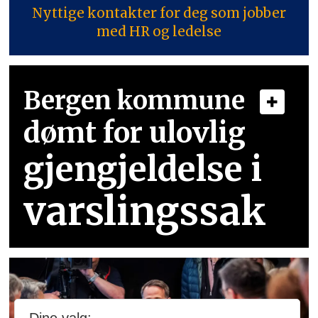
Nyttige kontakter for deg som jobber
med HR og ledelse
Bergen kommune
dømt for ulovlig
gjengjeldelse i
varslingssak