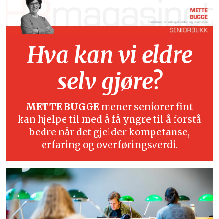
Hva kan vi eldre
selv gjøre?
METTE BUGGE
mener seniorer fint
kan hjelpe til med å få yngre til å forstå
bedre når det gjelder kompetanse,
erfaring og overføringsverdi.