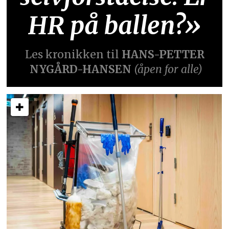
HR på ballen?»
Les kronikken til
HANS-PETTER
NYGÅRD-HANSEN
(åpen for alle)