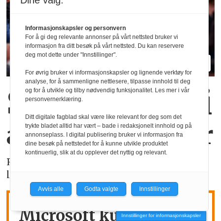
Dine valg:
Informasjonskapsler og personvern
For å gi deg relevante annonser på vårt nettsted bruker vi
informasjon fra ditt besøk på vårt nettsted. Du kan reservere
deg mot dette under "Innstillinger".
For øvrig bruker vi informasjonskapsler og lignende verktøy for
analyse, for å sammenligne nettlesere, tilpasse innhold til deg
Stor økning i
og for å utvikle og tilby nødvendig funksjonalitet. Les mer i vår
personvernerklæring.
Ditt digitale fagblad skal være like relevant for deg som det
antall meklinger
trykte bladet alltid har vært – bade i redaksjonelt innhold og på
annonseplass. I digital publisering bruker vi informasjon fra
dine besøk på nettstedet for å kunne utvikle produktet
kontinuerlig, slik at du opplever det nyttig og relevant.
Riksmekler Mats Ruland har hatt over 100
lønnsoppgjør til mekling - så langt i år.
Avvis alle
Godta valgte
Innstillinger
Microsoft kutter
Innstillinger for informasjonskapsler