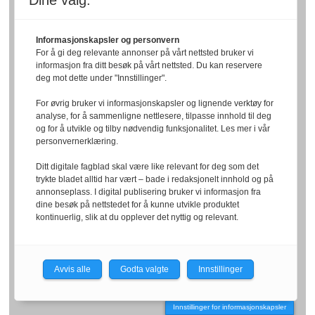
Dine valg:
Informasjonskapsler og personvern
For å gi deg relevante annonser på vårt nettsted bruker vi
informasjon fra ditt besøk på vårt nettsted. Du kan reservere
deg mot dette under "Innstillinger".
For øvrig bruker vi informasjonskapsler og lignende verktøy for
analyse, for å sammenligne nettlesere, tilpasse innhold til deg
og for å utvikle og tilby nødvendig funksjonalitet. Les mer i vår
personvernerklæring.
Ditt digitale fagblad skal være like relevant for deg som det
trykte bladet alltid har vært – bade i redaksjonelt innhold og på
annonseplass. I digital publisering bruker vi informasjon fra
dine besøk på nettstedet for å kunne utvikle produktet
kontinuerlig, slik at du opplever det nyttig og relevant.
Avvis alle
Godta valgte
Innstillinger
Innstillinger for informasjonskapsler