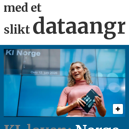
med et
dataangr
slikt