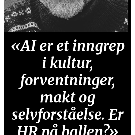
«AI er et inngrep
i kultur,
forventninger,
makt og
selvforståelse. Er
HR på ballen?»