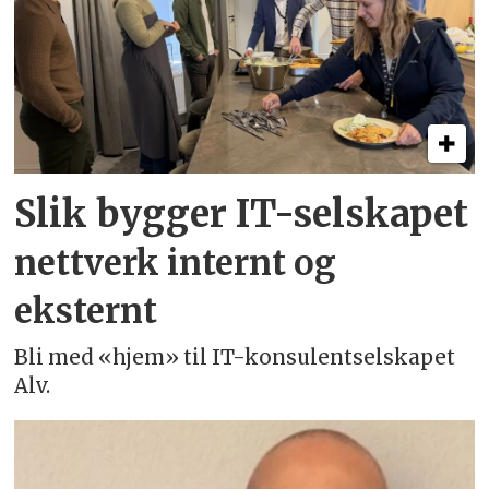
Slik bygger IT-selskapet
nettverk internt og
eksternt
Bli med «hjem» til IT-konsulentselskapet
Alv.