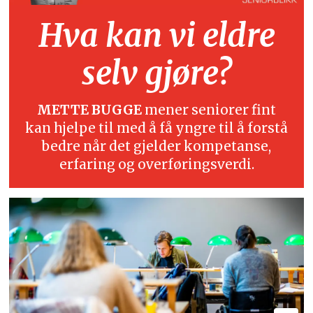
Hva kan vi eldre
selv gjøre?
METTE BUGGE
mener seniorer fint
kan hjelpe til med å få yngre til å forstå
bedre når det gjelder kompetanse,
erfaring og overføringsverdi.