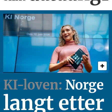
KI-loven:
Norge
langt etter