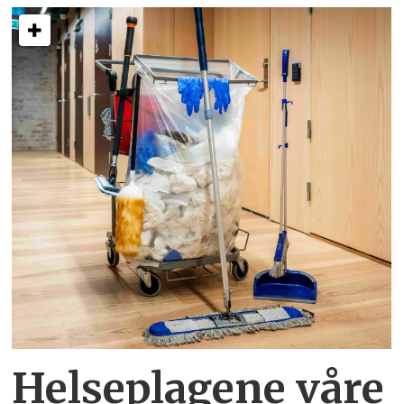
Helseplagene
våre