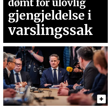
dømt for ulovlig
gjengjeldelse i
varslingssak