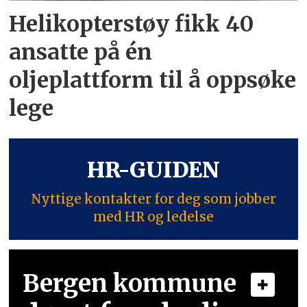
Helikopterstøy fikk 40
ansatte på én
oljeplattform til å oppsøke
lege
HR-GUIDEN
Nyttige kontakter for deg som jobber
med HR og ledelse
Bergen kommune