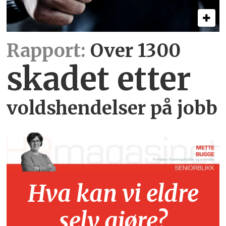
Rapport:
Over 1300
skadet etter
voldshendelser på jobb
Hva kan vi eldre
selv gjøre?