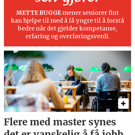
METTE BUGGE
mener seniorer fint
kan hjelpe til med å få yngre til å forstå
bedre når det gjelder kompetanse,
erfaring og overføringsverdi.
Flere med master synes
det er vanskelig å få jobb