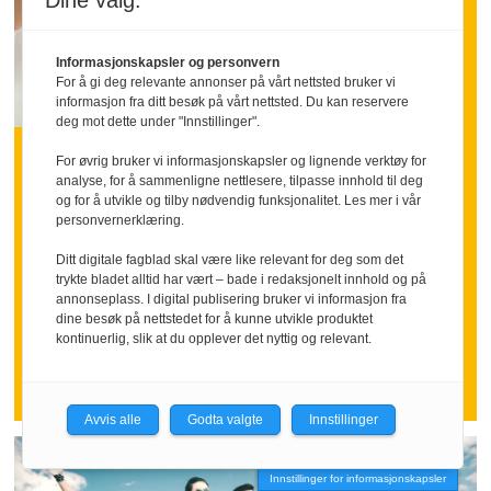
Dine valg:
Informasjonskapsler og personvern
For å gi deg relevante annonser på vårt nettsted bruker vi
informasjon fra ditt besøk på vårt nettsted. Du kan reservere
INNLEGG:
deg mot dette under "Innstillinger".
Hva om vi sa takk litt
For øvrig bruker vi informasjonskapsler og lignende verktøy for
analyse, for å sammenligne nettlesere, tilpasse innhold til deg
oftere
og for å utvikle og tilby nødvendig funksjonalitet. Les mer i vår
personvernerklæring.
Mange ansatte går inn i ferien med
Ditt digitale fagblad skal være like relevant for deg som det
trykte bladet alltid har vært – bade i redaksjonelt innhold og på
følelsen av å ha stått i høyt tempo over
annonseplass. I digital publisering bruker vi informasjon fra
tid.
dine besøk på nettstedet for å kunne utvikle produktet
kontinuerlig, slik at du opplever det nyttig og relevant.
Nettopp da kan en tydelig takk bety
mer enn mange ledere tror.
Avvis alle
Godta valgte
Innstillinger
Innstillinger for informasjonskapsler