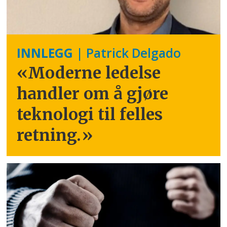
INNLEGG
| Patrick Delgado
«Moderne ledelse
handler om å gjøre
teknologi til felles
retning.
»