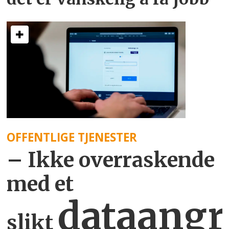
OFFENTLIGE TJENESTER
– Ikke overraskende
med et
dataangr
slikt