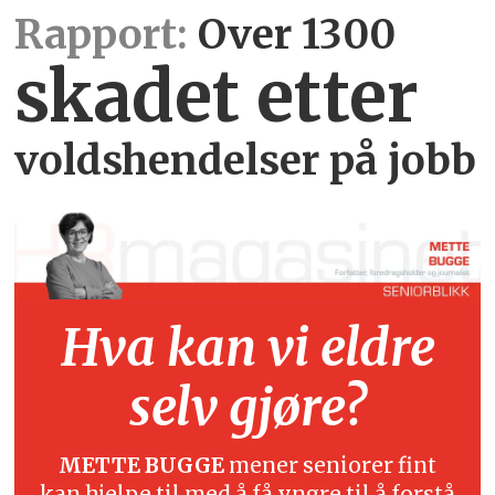
Rapport:
Over 1300
skadet etter
voldshendelser på jobb
Hva kan vi eldre
selv gjøre?
METTE BUGGE
mener seniorer fint
kan hjelpe til med å få yngre til å forstå