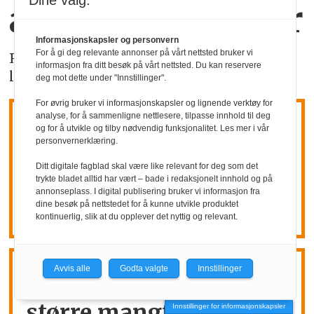
Dine valg:
antall meklinger
Informasjonskapsler og personvern
For å gi deg relevante annonser på vårt nettsted bruker vi
Riksmekler Mats Ruland har hatt over 100
informasjon fra ditt besøk på vårt nettsted. Du kan reservere
lønnsoppgjør til mekling - så langt i år.
deg mot dette under "Innstillinger".
For øvrig bruker vi informasjonskapsler og lignende verktøy for
analyse, for å sammenligne nettlesere, tilpasse innhold til deg
Microsoft kutter
og for å utvikle og tilby nødvendig funksjonalitet. Les mer i vår
personvernerklæring.
4800
Ditt digitale fagblad skal være like relevant for deg som det
trykte bladet alltid har vært – bade i redaksjonelt innhold og på
arbeidsplasser
annonseplass. I digital publisering bruker vi informasjon fra
dine besøk på nettstedet for å kunne utvikle produktet
kontinuerlig, slik at du opplever det nyttig og relevant.
Avvis alle
Godta valgte
Innstillinger
Årsrapport:
Stadig
større mangfold i
Innstillinger for informasjonskapsler