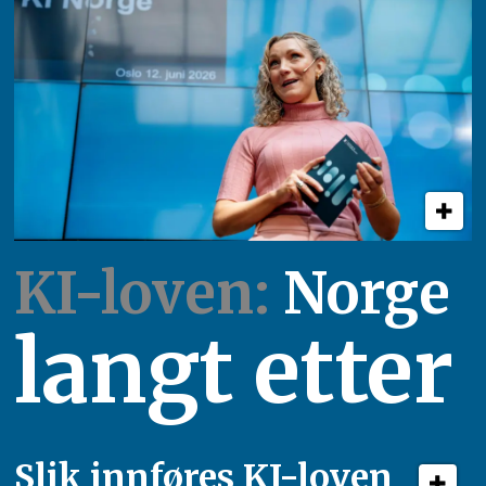
KI-loven:
Norge
langt etter
Slik innføres KI-loven