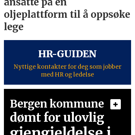
ansatte på én
oljeplattform til å oppsøke
lege
HR-GUIDEN
Nyttige kontakter for deg som jobber
med HR og ledelse
Bergen kommune
dømt for ulovlig
gjengjeldelse i