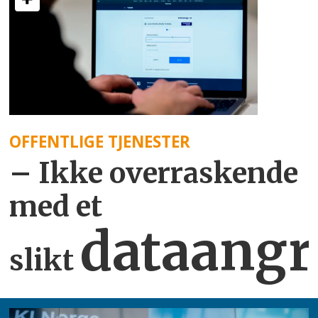
OFFENTLIGE TJENESTER
– Ikke overraskende
med et
dataangr
slikt