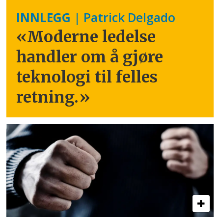
INNLEGG
| Patrick Delgado
«Moderne ledelse
handler om å gjøre
teknologi til felles
retning.
»