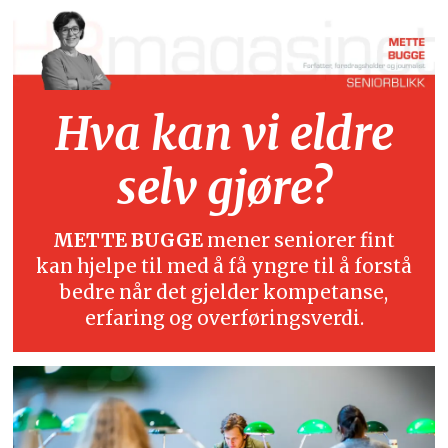
Hva kan vi eldre
selv gjøre?
METTE BUGGE
mener seniorer fint
kan hjelpe til med å få yngre til å forstå
bedre når det gjelder kompetanse,
erfaring og overføringsverdi.