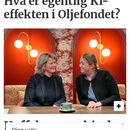
Hva er egentlig KI-
effekten i Oljefondet?
Kaffekoppen binder