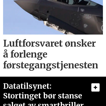
Luftforsvaret ønsker
å forlenge
førstegangstjenesten
Datatilsynet:
Stortinget bør stanse
salget av smartbriller