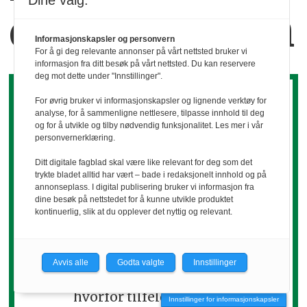
Dine valg:
dem sammen
Informasjonskapsler og personvern
For å gi deg relevante annonser på vårt nettsted bruker vi
informasjon fra ditt besøk på vårt nettsted. Du kan reservere
deg mot dette under "Innstillinger".
For øvrig bruker vi informasjonskapsler og lignende verktøy for
analyse, for å sammenligne nettlesere, tilpasse innhold til deg
og for å utvikle og tilby nødvendig funksjonalitet. Les mer i vår
personvernerklæring.
Det koker ned til
Ditt digitale fagblad skal være like relevant for deg som det
trykte bladet alltid har vært – bade i redaksjonelt innhold og på
annonseplass. I digital publisering bruker vi informasjon fra
relasjoner
dine besøk på nettstedet for å kunne utvikle produktet
kontinuerlig, slik at du opplever det nyttig og relevant.
Grethe Holtan
viser hvordan tillit,
kommunikasjon og gjensidighet er
Avvis alle
Godta valgte
Innstillinger
nøkkelen til sterke nettverk – og
hvorfor tilfeldige møter,
Innstillinger for informasjonskapsler