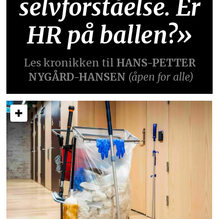
selvforståelse. Er
HR på ballen?»
Les kronikken til
HANS-PETTER
NYGÅRD-HANSEN
(åpen for alle)