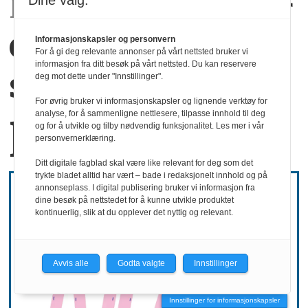
Rapport:
Det kommer
Dine valg:
en generasjon
Informasjonskapsler og personvern
For å gi deg relevante annonser på vårt nettsted bruker vi
informasjon fra ditt besøk på vårt nettsted. Du kan reservere
som ønsker å stå
deg mot dette under "Innstillinger".
For øvrig bruker vi informasjonskapsler og lignende verktøy for
på egne bein
analyse, for å sammenligne nettlesere, tilpasse innhold til deg
og for å utvikle og tilby nødvendig funksjonalitet. Les mer i vår
personvernerklæring.
Ditt digitale fagblad skal være like relevant for deg som det
trykte bladet alltid har vært – bade i redaksjonelt innhold og på
annonseplass. I digital publisering bruker vi informasjon fra
dine besøk på nettstedet for å kunne utvikle produktet
kontinuerlig, slik at du opplever det nyttig og relevant.
Avvis alle
Godta valgte
Innstillinger
Innstillinger for informasjonskapsler