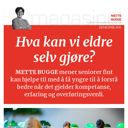
Hva kan vi eldre
selv gjøre?
METTE BUGGE
mener seniorer fint
kan hjelpe til med å få yngre til å forstå
bedre når det gjelder kompetanse,
erfaring og overføringsverdi.