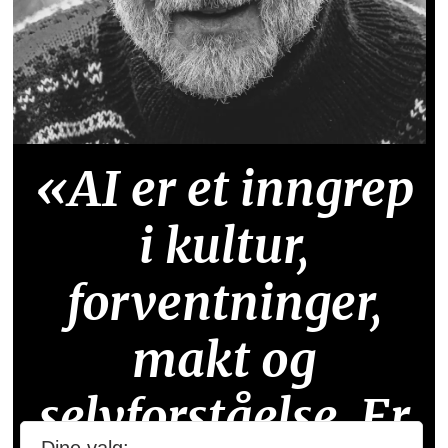
«AI er et inngrep
i kultur,
forventninger,
makt og
selvforståelse. Er