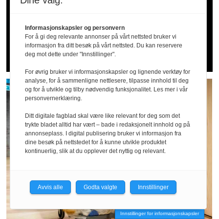
Dine valg:
HR på ballen?»
Informasjonskapsler og personvern
For å gi deg relevante annonser på vårt nettsted bruker vi
Les kronikken til
HANS-PETTER
informasjon fra ditt besøk på vårt nettsted. Du kan reservere
NYGÅRD-HANSEN
(åpen for alle)
deg mot dette under "Innstillinger".
For øvrig bruker vi informasjonskapsler og lignende verktøy for
analyse, for å sammenligne nettlesere, tilpasse innhold til deg
og for å utvikle og tilby nødvendig funksjonalitet. Les mer i vår
personvernerklæring.
Ditt digitale fagblad skal være like relevant for deg som det
trykte bladet alltid har vært – bade i redaksjonelt innhold og på
annonseplass. I digital publisering bruker vi informasjon fra
dine besøk på nettstedet for å kunne utvikle produktet
kontinuerlig, slik at du opplever det nyttig og relevant.
Avvis alle
Godta valgte
Innstillinger
Innstillinger for informasjonskapsler