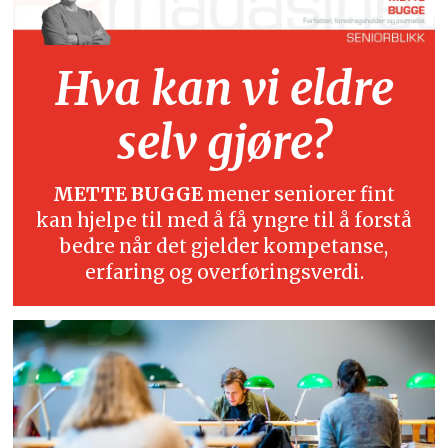
Hva kan vi eldre
selv gjøre?
METTE BUGGE
mener seniorer fint
kan hjelpe til med å få yngre til å forstå
bedre når det gjelder kompetanse,
erfaring og overføringsverdi.