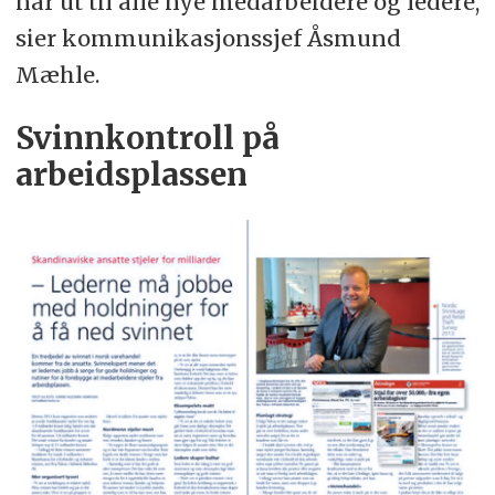
når ut til alle nye medarbeidere og ledere,
sier kommunikasjonssjef Åsmund
Mæhle.
Svinnkontroll på
arbeidsplassen