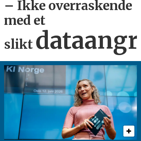
– Ikke overraskende
med et
dataangr
slikt