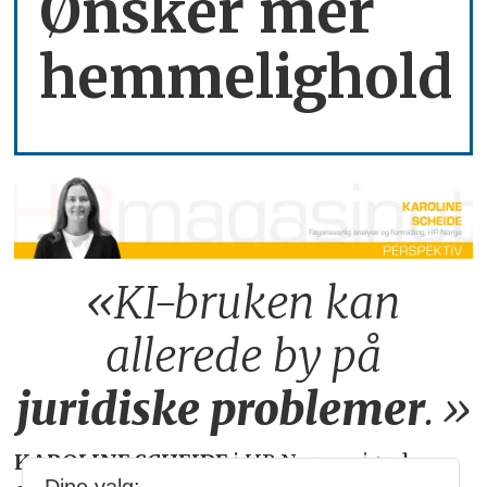
Ønsker mer
hemmelighold
«KI-bruken kan
allerede by på
juridiske
problemer
.»
KAROLINE SCHEIDE
i HR Norge gjør deg