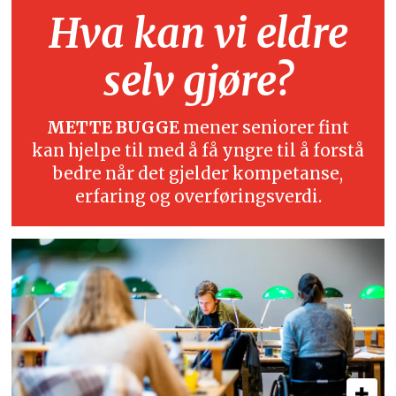
Hva kan vi eldre
selv gjøre?
METTE BUGGE
mener seniorer fint
kan hjelpe til med å få yngre til å forstå
bedre når det gjelder kompetanse,
erfaring og overføringsverdi.