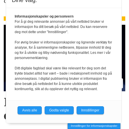
Dine valg:
oppmerksom på de faktiske forholdene.
Informasjonskapsler og personvern
For å gi deg relevante annonser på vårt nettsted bruker vi
informasjon fra ditt besøk på vårt nettsted. Du kan reservere
deg mot dette under "Innstillinger".
For øvrig bruker vi informasjonskapsler og lignende verktøy for
analyse, for å sammenligne nettlesere, tilpasse innhold til deg
og for å utvikle og tilby nødvendig funksjonalitet. Les mer i vår
personvernerklæring.
Ditt digitale fagblad skal være like relevant for deg som det
trykte bladet alltid har vært – bade i redaksjonelt innhold og på
annonseplass. I digital publisering bruker vi informasjon fra
dine besøk på nettstedet for å kunne utvikle produktet
kontinuerlig, slik at du opplever det nyttig og relevant.
Hva er egentlig KI-
Avvis alle
Godta valgte
Innstillinger
effekten i Oljefondet?
Innstillinger for informasjonskapsler