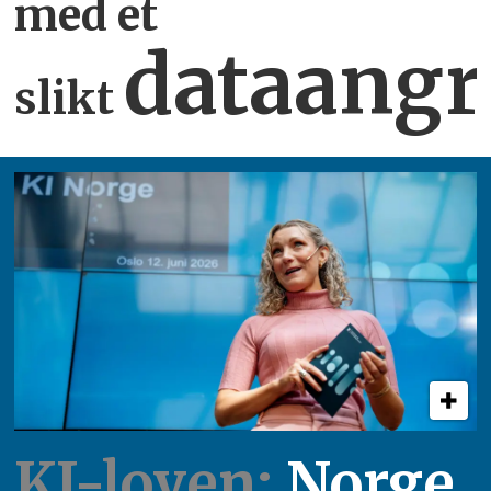
med et
dataangr
slikt
KI-loven:
Norge