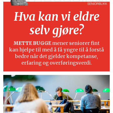
Hva kan vi eldre
selv gjøre?
METTE BUGGE
mener seniorer fint
kan hjelpe til med å få yngre til å forstå
bedre når det gjelder kompetanse,
erfaring og overføringsverdi.