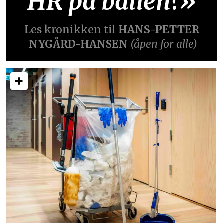
HR på ballen?»
Les kronikken til
HANS-PETTER
NYGÅRD-HANSEN
(åpen for alle)