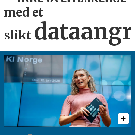
med et
dataangr
slikt