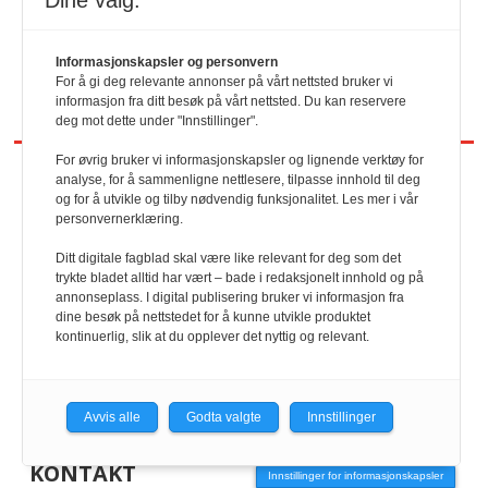
Dine valg:
Informasjonskapsler og personvern
For å gi deg relevante annonser på vårt nettsted bruker vi
informasjon fra ditt besøk på vårt nettsted. Du kan reservere
deg mot dette under "Innstillinger".
For øvrig bruker vi informasjonskapsler og lignende verktøy for
analyse, for å sammenligne nettlesere, tilpasse innhold til deg
og for å utvikle og tilby nødvendig funksjonalitet. Les mer i vår
REDAKTØR
personvernerklæring.
HRmagasinet/hrmagasinet.no
Ditt digitale fagblad skal være like relevant for deg som det
trykte bladet alltid har vært – bade i redaksjonelt innhold og på
annonseplass. I digital publisering bruker vi informasjon fra
Geir Christiansen
dine besøk på nettstedet for å kunne utvikle produktet
kontinuerlig, slik at du opplever det nyttig og relevant.
901 98 440
Avvis alle
Godta valgte
Innstillinger
KONTAKT
Innstillinger for informasjonskapsler