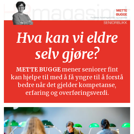
Hva kan vi eldre
selv gjøre?
METTE BUGGE
mener seniorer fint
kan hjelpe til med å få yngre til å forstå
bedre når det gjelder kompetanse,
erfaring og overføringsverdi.