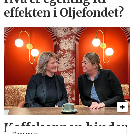
effekten i Oljefondet?
Kaffekoppen binder