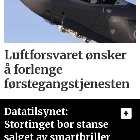
Luftforsvaret ønsker
å forlenge
førstegangstjenesten
Datatilsynet:
Stortinget bør stanse
salget av smartbriller