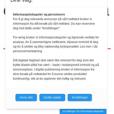
Dine valg:
dem sammen
Informasjonskapsler og personvern
For å gi deg relevante annonser på vårt nettsted bruker vi
informasjon fra ditt besøk på vårt nettsted. Du kan reservere
deg mot dette under "Innstillinger".
For øvrig bruker vi informasjonskapsler og lignende verktøy for
analyse, for å sammenligne nettlesere, tilpasse innhold til deg
og for å utvikle og tilby nødvendig funksjonalitet. Les mer i vår
personvernerklæring.
Ditt digitale fagblad skal være like relevant for deg som det
REDAKTØR
trykte bladet alltid har vært – bade i redaksjonelt innhold og på
annonseplass. I digital publisering bruker vi informasjon fra
dine besøk på nettstedet for å kunne utvikle produktet
HRmagasinet/hrmagasinet.no
kontinuerlig, slik at du opplever det nyttig og relevant.
Geir Christiansen
Avvis alle
Godta valgte
Innstillinger
901 98 440
Innstillinger for informasjonskapsler