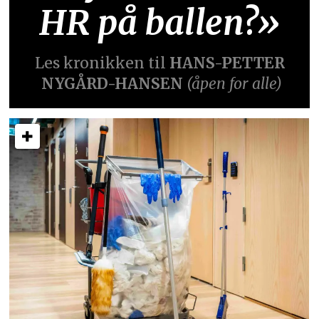
HR på ballen?»
Les kronikken til
HANS-PETTER
NYGÅRD-HANSEN
(åpen for alle)