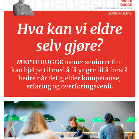
Hva kan vi eldre
selv gjøre?
METTE BUGGE
mener seniorer fint
kan hjelpe til med å få yngre til å forstå
bedre når det gjelder kompetanse,
erfaring og overføringsverdi.