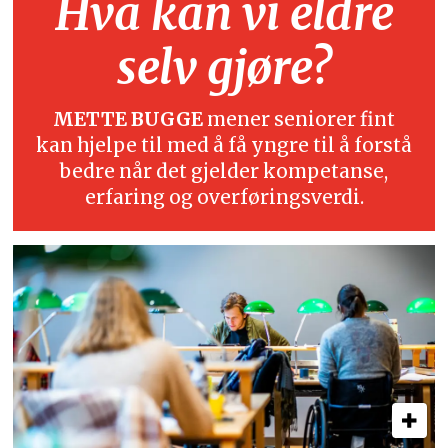
Hva kan vi eldre
selv gjøre?
METTE BUGGE
mener seniorer fint
kan hjelpe til med å få yngre til å forstå
bedre når det gjelder kompetanse,
erfaring og overføringsverdi.