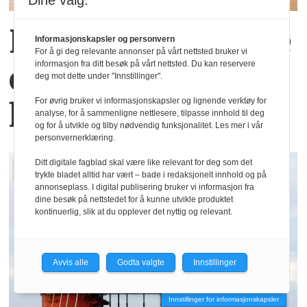
Dine valg:
Helseplagene
våre
Informasjonskapsler og personvern
For å gi deg relevante annonser på vårt nettsted bruker vi
er først og fremst
informasjon fra ditt besøk på vårt nettsted. Du kan reservere
deg mot dette under "Innstillinger".
knyttet
til jobben
For øvrig bruker vi informasjonskapsler og lignende verktøy for
analyse, for å sammenligne nettlesere, tilpasse innhold til deg
og for å utvikle og tilby nødvendig funksjonalitet. Les mer i vår
personvernerklæring.
Ditt digitale fagblad skal være like relevant for deg som det
trykte bladet alltid har vært – bade i redaksjonelt innhold og på
annonseplass. I digital publisering bruker vi informasjon fra
dine besøk på nettstedet for å kunne utvikle produktet
kontinuerlig, slik at du opplever det nyttig og relevant.
Avvis alle
Godta valgte
Innstillinger
Innstillinger for informasjonskapsler