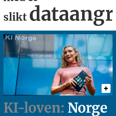
dataangr
slikt
KI-loven:
Norge