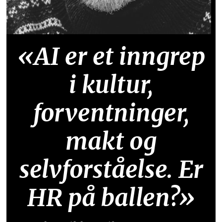
«AI er et inngrep
i kultur,
forventninger,
makt og
selvforståelse. Er
HR på ballen?»