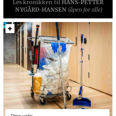
Les kronikken til
HANS-PETTER
NYGÅRD-HANSEN
(åpen for alle)