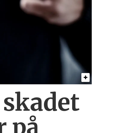
0
skadet
r på