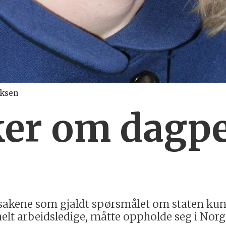
iksen
ker om dagp
ssakene som gjaldt spørsmålet om staten kun
helt arbeidsledige, måtte oppholde seg i Norg