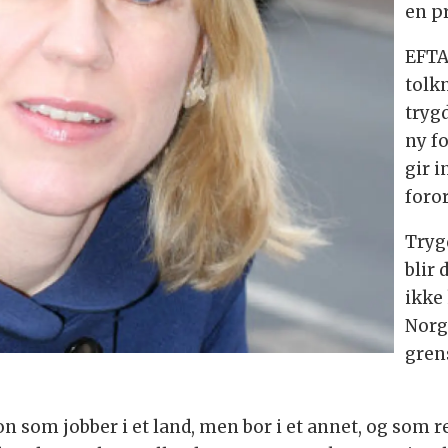
en p
EFTA
tolk
tryg
ny f
gir 
foro
Tryg
blir 
ikke
Norge
gren
n som jobber i et land, men bor i et annet, og som r