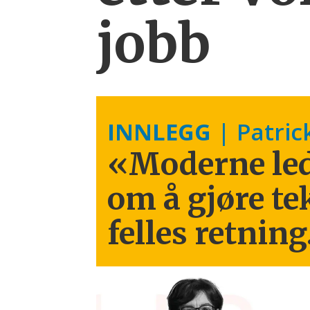
jobb
INNLEGG
| Patric
«Moderne led
om å gjøre te
felles retning