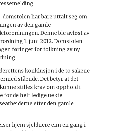
ressemelding.
-domstolen har bare uttalt seg om
ningen av den gamle
deforordningen. Denne ble avløst av
orordning 1. juni 2012. Domstolen
ingen føringer for tolkning av ny
rdning.
derettens konklusjon i de to sakene
dermed stående. Det betyr at det
 kunne stilles krav om opphold i
 for de helt ledige uekte
searbeiderne etter den gamle
eiser hjem sjeldnere enn en gang i