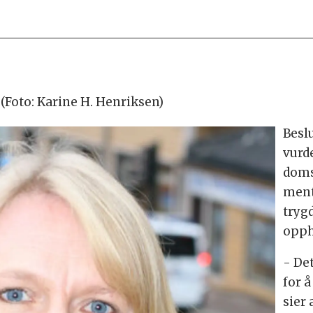
(Foto: Karine H. Henriksen)
Besl
vurd
doms
ment
tryg
opph
- Det
for 
sier