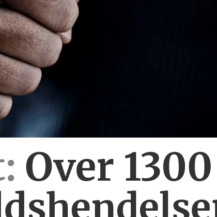
:
Over 130
ldshendelse