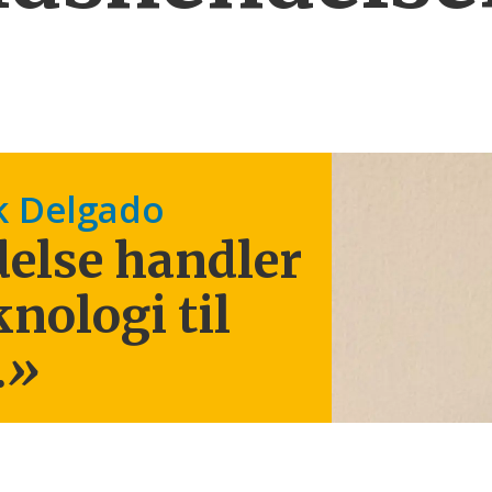
k Delgado
else handler
knologi til
.
»