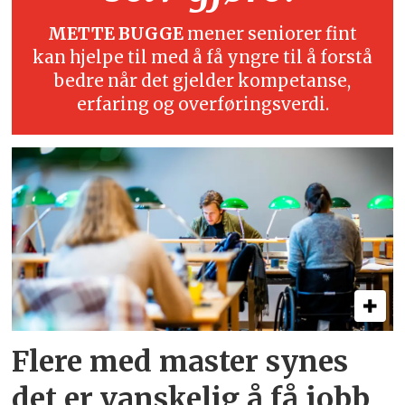
METTE BUGGE
mener seniorer fint
kan hjelpe til med å få yngre til å forstå
bedre når det gjelder kompetanse,
erfaring og overføringsverdi.
Flere med master synes
det er vanskelig å få jobb