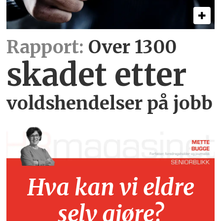
Rapport:
Over 1300
skadet etter
voldshendelser på jobb
Hva kan vi eldre
selv gjøre?