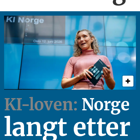
KI-loven:
Norge
langt etter