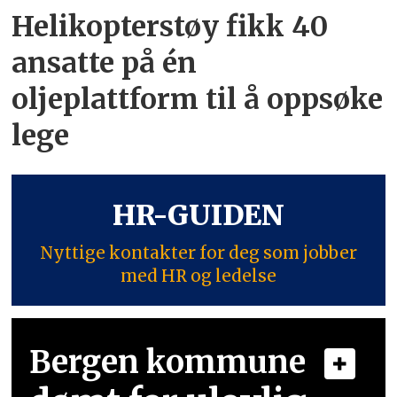
Helikopterstøy fikk 40
ansatte på én
oljeplattform til å oppsøke
lege
HR-GUIDEN
Nyttige kontakter for deg som jobber
med HR og ledelse
Bergen kommune