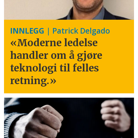
INNLEGG
| Patrick Delgado
«Moderne ledelse
handler om å gjøre
teknologi til felles
retning.
»