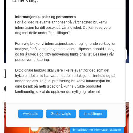
Dine valg:
Informasjonskapsler og personvern
For å gi deg relevante annonser på vårt nettsted bruker vi
informasjon fra ditt besøk på vårt nettsted. Du kan reservere
deg mot dette under "Innstillinger".
For øvrig bruker vi informasjonskapsler og lignende verktøy for
analyse, for å sammenligne nettlesere, tilpasse innhold til deg
og for å utvikle og tilby nødvendig funksjonalitet. Les mer i vår
personvernerklæring.
Hva er egentlig KI-
Ditt digitale fagblad skal være like relevant for deg som det
trykte bladet alltid har vært – bade i redaksjonelt innhold og på
annonseplass. I digital publisering bruker vi informasjon fra
effekten i Oljefondet?
dine besøk på nettstedet for å kunne utvikle produktet
kontinuerlig, slik at du opplever det nyttig og relevant.
Avvis alle
Godta valgte
Innstillinger
Innstillinger for informasjonskapsler