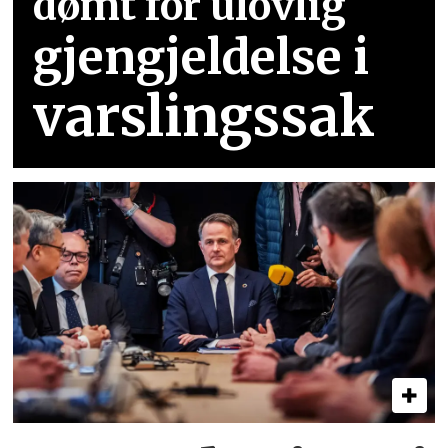
dømt for ulovlig
gjengjeldelse i
varslingssak