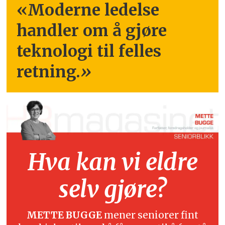
«Moderne ledelse
handler om å gjøre
teknologi til felles
retning.
»
Hva kan vi eldre
selv gjøre?
METTE BUGGE
mener seniorer fint