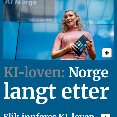
KI-loven:
Norge
langt etter
Slik innføres KI-loven