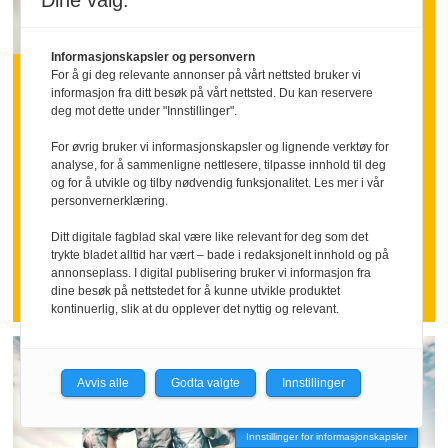
Dine valg:
INNLEGG:
Informasjonskapsler og personvern
Hva om vi sa takk litt
For å gi deg relevante annonser på vårt nettsted bruker vi
informasjon fra ditt besøk på vårt nettsted. Du kan reservere
deg mot dette under "Innstillinger".
oftere
For øvrig bruker vi informasjonskapsler og lignende verktøy for
analyse, for å sammenligne nettlesere, tilpasse innhold til deg
Mange ansatte går inn i ferien med
og for å utvikle og tilby nødvendig funksjonalitet. Les mer i vår
personvernerklæring.
følelsen av å ha stått i høyt tempo over
tid.
Ditt digitale fagblad skal være like relevant for deg som det
trykte bladet alltid har vært – bade i redaksjonelt innhold og på
Nettopp da kan en tydelig takk bety
annonseplass. I digital publisering bruker vi informasjon fra
mer enn mange ledere tror.
dine besøk på nettstedet for å kunne utvikle produktet
kontinuerlig, slik at du opplever det nyttig og relevant.
Avvis alle
Godta valgte
Innstillinger
Innstillinger for informasjonskapsler