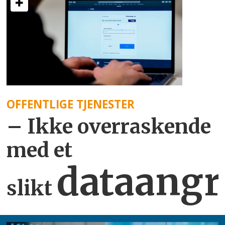
OFFENTLIGE TJENESTER
– Ikke overraskende
med et
dataangr
slikt