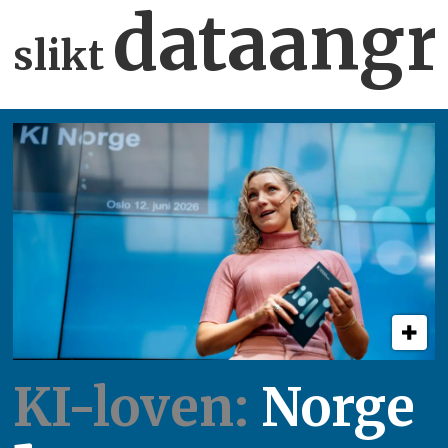
dataangr
slikt
KI-loven:
Norge