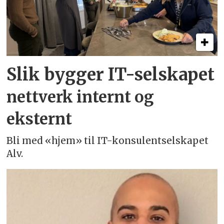
Slik bygger IT-selskapet
nettverk internt og
eksternt
Bli med «hjem» til IT-konsulentselskapet
Alv.