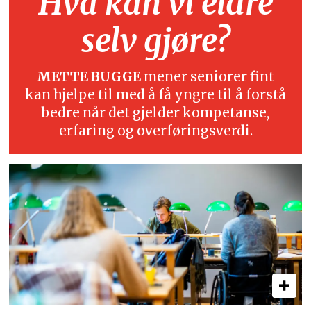
Hva kan vi eldre
selv gjøre?
METTE BUGGE
mener seniorer fint
kan hjelpe til med å få yngre til å forstå
bedre når det gjelder kompetanse,
erfaring og overføringsverdi.