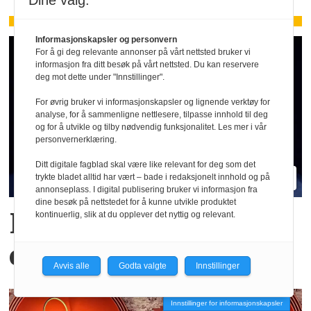
Dine valg:
Informasjonskapsler og personvern
For å gi deg relevante annonser på vårt nettsted bruker vi
informasjon fra ditt besøk på vårt nettsted. Du kan reservere
deg mot dette under "Innstillinger".
For øvrig bruker vi informasjonskapsler og lignende verktøy for
analyse, for å sammenligne nettlesere, tilpasse innhold til deg
og for å utvikle og tilby nødvendig funksjonalitet. Les mer i vår
personvernerklæring.
Ditt digitale fagblad skal være like relevant for deg som det
trykte bladet alltid har vært – bade i redaksjonelt innhold og på
annonseplass. I digital publisering bruker vi informasjon fra
dine besøk på nettstedet for å kunne utvikle produktet
Hva er egentlig KI-
kontinuerlig, slik at du opplever det nyttig og relevant.
effekten i Oljefondet?
Avvis alle
Godta valgte
Innstillinger
Innstillinger for informasjonskapsler