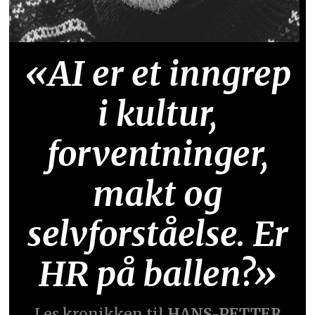
«AI er et inngrep
i kultur,
forventninger,
makt og
selvforståelse. Er
HR på ballen?»
Les kronikken til
HANS-PETTER