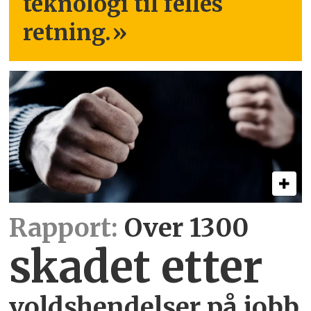
teknologi til felles
retning.
»
Rapport:
Over 1300
skadet etter
voldshendelser på jobb