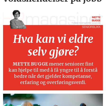
Hva kan vi eldre
selv gjøre?
METTE BUGGE
mener seniorer fint
kan hjelpe til med å få yngre til å forstå
bedre når det gjelder kompetanse,
erfaring og overføringsverdi.