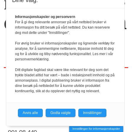
Dine valg:
Kaffekoppen binder
dem sammen
Informasjonskapsler og personvern
For å gi deg relevante annonser på vårt nettsted bruker vi
informasjon fra ditt besøk på vårt nettsted. Du kan reservere
deg mot dette under "Innstillinger".
For øvrig bruker vi informasjonskapsler og lignende verktøy for
analyse, for å sammenligne nettlesere, tilpasse innhold til deg
og for å utvikle og tilby nødvendig funksjonalitet. Les mer i vår
personvernerklæring.
Ditt digitale fagblad skal være like relevant for deg som det
trykte bladet alltid har vært – bade i redaksjonelt innhold og på
annonseplass. I digital publisering bruker vi informasjon fra
REDAKTØR
dine besøk på nettstedet for å kunne utvikle produktet
kontinuerlig, slik at du opplever det nyttig og relevant.
HRmagasinet/hrmagasinet.no
Avvis alle
Godta valgte
Innstillinger
Geir Christiansen
Innstillinger for informasjonskapsler