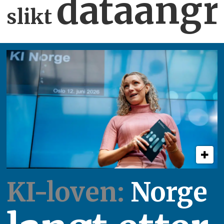
dataangr
slikt
KI-loven:
Norge