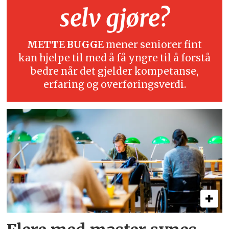
selv gjøre?
METTE BUGGE
mener seniorer fint
kan hjelpe til med å få yngre til å forstå
bedre når det gjelder kompetanse,
erfaring og overføringsverdi.