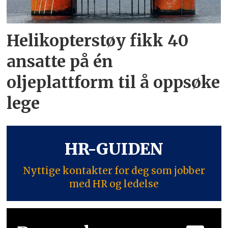
Helikopterstøy fikk 40
ansatte på én
oljeplattform til å oppsøke
lege
HR-GUIDEN
Nyttige kontakter for deg som jobber
med HR og ledelse