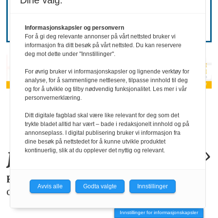
hemmelighold
Dine valg:
Informasjonskapsler og personvern
For å gi deg relevante annonser på vårt nettsted bruker vi
informasjon fra ditt besøk på vårt nettsted. Du kan reservere
deg mot dette under "Innstillinger".
For øvrig bruker vi informasjonskapsler og lignende verktøy for
analyse, for å sammenligne nettlesere, tilpasse innhold til deg
og for å utvikle og tilby nødvendig funksjonalitet. Les mer i vår
personvernerklæring.
«KI-bruken kan
Ditt digitale fagblad skal være like relevant for deg som det
allerede by på
trykte bladet alltid har vært – bade i redaksjonelt innhold og på
annonseplass. I digital publisering bruker vi informasjon fra
dine besøk på nettstedet for å kunne utvikle produktet
juridiske
problemer
.»
kontinuerlig, slik at du opplever det nyttig og relevant.
KAROLINE SCHEIDE
i HR Norge gjør deg
Avvis alle
Godta valgte
Innstillinger
oppmerksom på de faktiske forholdene.
Innstillinger for informasjonskapsler