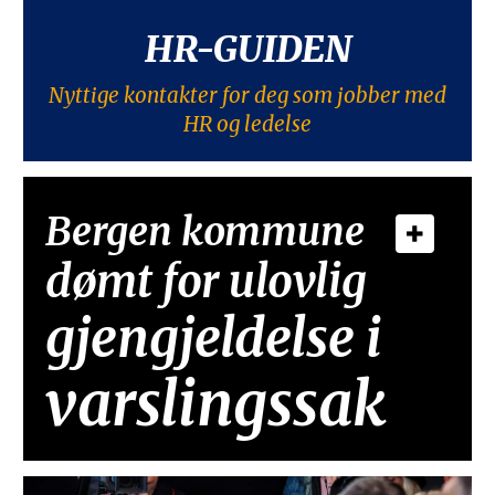
HR-GUIDEN
Nyttige kontakter for deg som jobber med
HR og ledelse
Bergen kommune
dømt for ulovlig
gjengjeldelse i
varslingssak