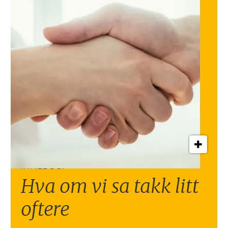
INNLEGG:
Hva om vi sa takk litt
oftere