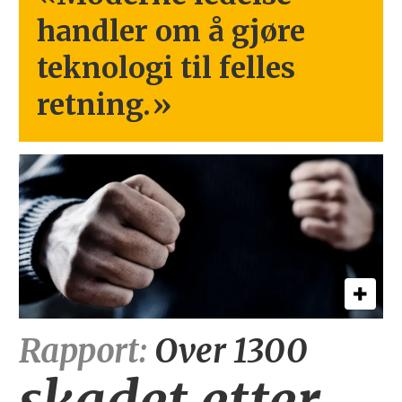
handler om å gjøre
teknologi til felles
retning.
»
Rapport:
Over 1300