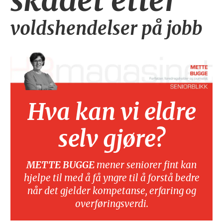
skadet etter
voldshendelser på jobb
Hva kan vi eldre
selv gjøre?
METTE BUGGE
mener seniorer fint kan
hjelpe til med å få yngre til å forstå bedre
når det gjelder kompetanse, erfaring og
overføringsverdi.