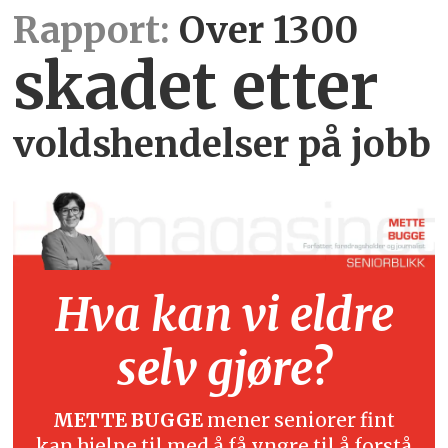
Rapport:
Over 1300
skadet etter
voldshendelser på jobb
Hva kan vi eldre
selv gjøre?
METTE BUGGE
mener seniorer fint
kan hjelpe til med å få yngre til å forstå