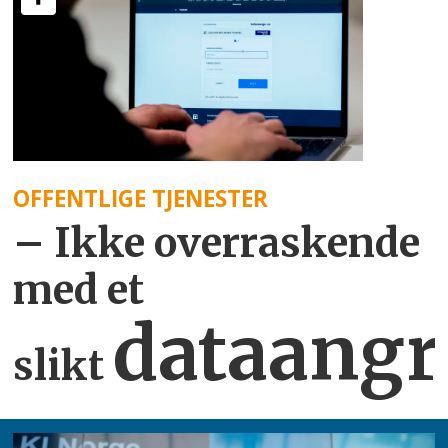
OFFENTLIGE TJENESTER
– Ikke overraskende
med et
dataangr
slikt