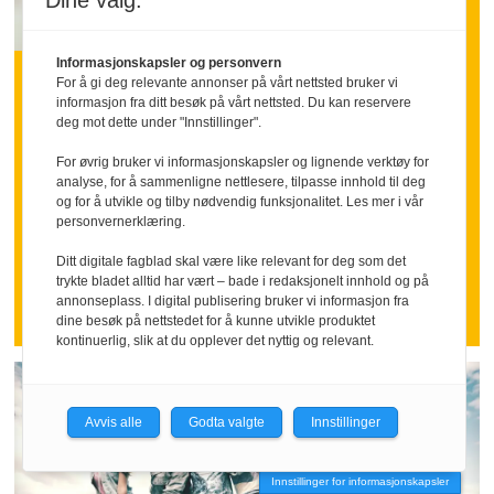
Dine valg:
INNLEGG:
Informasjonskapsler og personvern
Hva om vi sa takk litt
For å gi deg relevante annonser på vårt nettsted bruker vi
informasjon fra ditt besøk på vårt nettsted. Du kan reservere
oftere
deg mot dette under "Innstillinger".
For øvrig bruker vi informasjonskapsler og lignende verktøy for
analyse, for å sammenligne nettlesere, tilpasse innhold til deg
Mange ansatte går inn i ferien med
og for å utvikle og tilby nødvendig funksjonalitet. Les mer i vår
følelsen av å ha stått i høyt tempo over
personvernerklæring.
tid.
Ditt digitale fagblad skal være like relevant for deg som det
Nettopp da kan en tydelig takk bety
trykte bladet alltid har vært – bade i redaksjonelt innhold og på
annonseplass. I digital publisering bruker vi informasjon fra
mer enn mange ledere tror.
dine besøk på nettstedet for å kunne utvikle produktet
kontinuerlig, slik at du opplever det nyttig og relevant.
Avvis alle
Godta valgte
Innstillinger
Innstillinger for informasjonskapsler