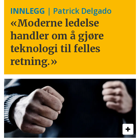
INNLEGG
| Patrick Delgado
«Moderne ledelse
handler om å gjøre
teknologi til felles
retning.
»