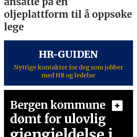
ansatte på én
oljeplattform til å oppsøke
lege
HR-GUIDEN
Nyttige kontakter for deg som jobber
med HR og ledelse
Bergen kommune
dømt for ulovlig
gjengjeldelse i