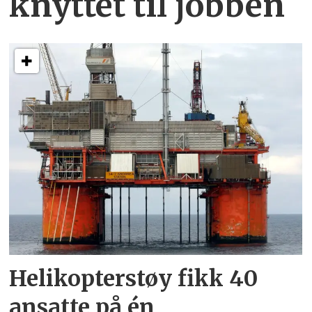
knyttet
til jobben
Helikopterstøy fikk 40
ansatte på én