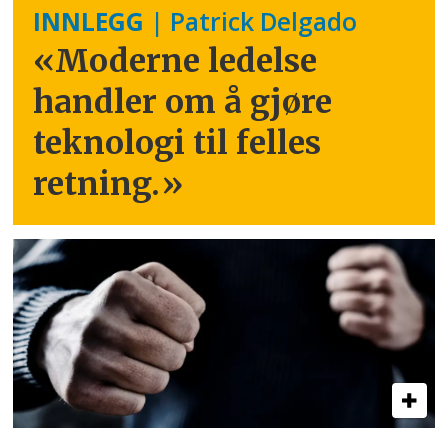
INNLEGG
| Patrick Delgado
«Moderne ledelse
handler om å gjøre
teknologi til felles
retning.
»