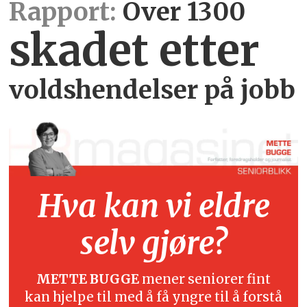
Rapport:
Over 1300
skadet etter
voldshendelser på jobb
Hva kan vi eldre
selv gjøre?
METTE BUGGE
mener seniorer fint
kan hjelpe til med å få yngre til å forstå