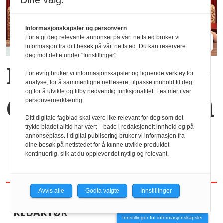
Dine valg:
Informasjonskapsler og personvern
For å gi deg relevante annonser på vårt nettsted bruker vi
informasjon fra ditt besøk på vårt nettsted. Du kan reservere
deg mot dette under "Innstillinger".
Kaffekoppen binder
For øvrig bruker vi informasjonskapsler og lignende verktøy for
analyse, for å sammenligne nettlesere, tilpasse innhold til deg
dem sammen
og for å utvikle og tilby nødvendig funksjonalitet. Les mer i vår
personvernerklæring.
Ditt digitale fagblad skal være like relevant for deg som det
trykte bladet alltid har vært – bade i redaksjonelt innhold og på
annonseplass. I digital publisering bruker vi informasjon fra
dine besøk på nettstedet for å kunne utvikle produktet
kontinuerlig, slik at du opplever det nyttig og relevant.
Avvis alle
Godta valgte
Innstillinger
REDAKTØR
Innstillinger for informasjonskapsler