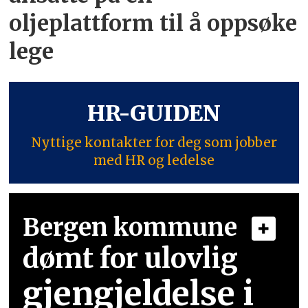
oljeplattform til å oppsøke
lege
HR-GUIDEN
Nyttige kontakter for deg som jobber
med HR og ledelse
Bergen kommune
dømt for ulovlig
gjengjeldelse i