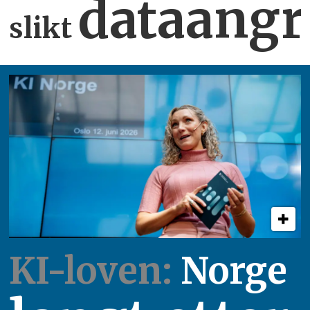
dataangr
slikt
KI-loven:
Norge