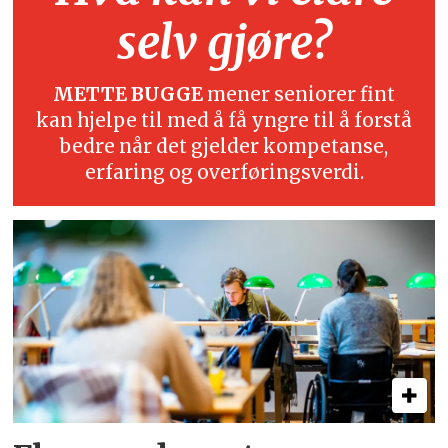
selv gjøre?
METTE BUGGE
mener seniorer fint
kan hjelpe til med å få yngre til å forstå
bedre når det gjelder kompetanse,
erfaring og overføringsverdi.