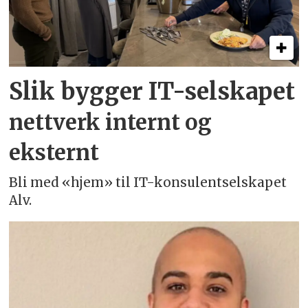
Slik bygger IT-selskapet
nettverk internt og
eksternt
Bli med «hjem» til IT-konsulentselskapet
Alv.