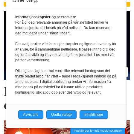
Dine valg:
Informasjonskapsler og personvern
For å gi deg relevante annonser på vårt nettsted bruker vi
informasjon fra ditt besøk på vårt nettsted. Du kan reservere
deg mot dette under "Innstillinger".
For øvrig bruker vi informasjonskapsler og lignende verktøy for
analyse, for å sammenligne nettlesere, tilpasse innhold til deg
og for å utvikle og tilby nødvendig funksjonalitet. Les mer i vår
personvernerklæring.
Ditt digitale fagblad skal være like relevant for deg som det
trykte bladet alltid har vært – bade i redaksjonelt innhold og på
annonseplass. I digital publisering bruker vi informasjon fra
Hva er egentlig KI-
dine besøk på nettstedet for å kunne utvikle produktet
kontinuerlig, slik at du opplever det nyttig og relevant.
effekten i Oljefondet?
Avvis alle
Godta valgte
Innstillinger
Innstillinger for informasjonskapsler