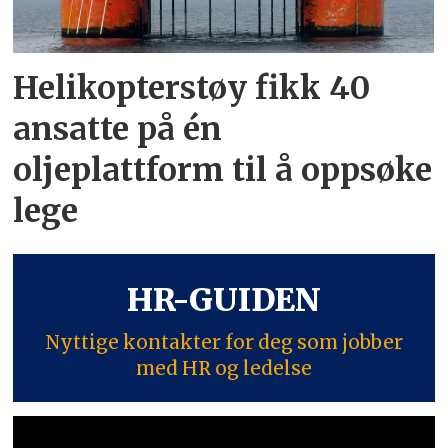
Helikopterstøy fikk 40
ansatte på én
oljeplattform til å oppsøke
lege
HR-GUIDEN
Nyttige kontakter for deg som jobber
med HR og ledelse