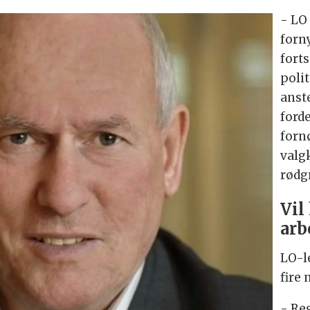
- LO 
forny
fort
polit
anste
ford
forn
valg
rødgr
Vil
arbe
LO-l
fire
- Re