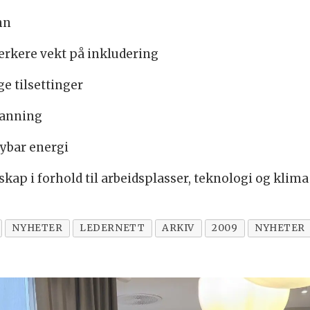
nn
erkere vekt på inkludering
ge tilsettinger
danning
nybar energi
skap i forhold til arbeidsplasser, teknologi og klima
NYHETER
LEDERNETT
ARKIV
2009
NYHETER