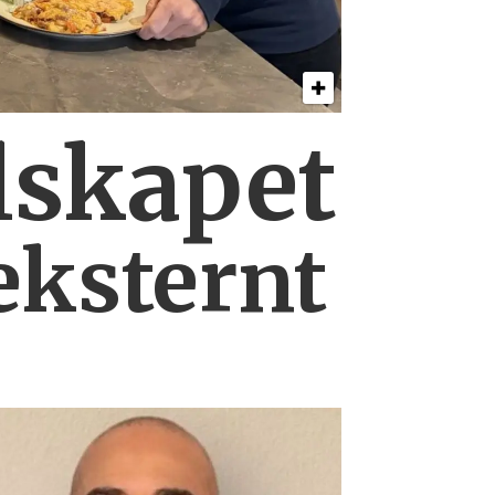
lskapet
eksternt