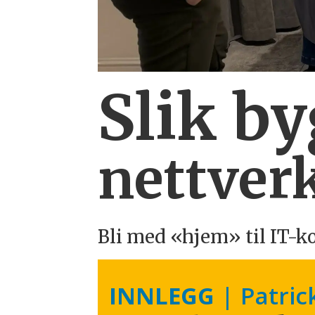
Slik b
nettverk
Bli med «hjem» til IT-k
INNLEGG
| Patric