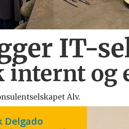
ygger IT-se
 internt og 
onsulentselskapet Alv.
k Delgado