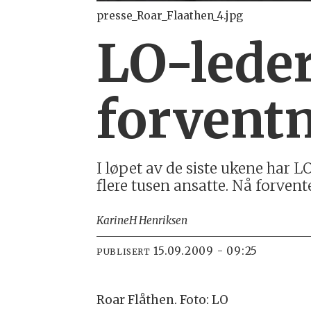
presse_Roar_Flaathen_4.jpg
LO-leder
forvent
I løpet av de siste ukene har 
flere tusen ansatte. Nå forven
Karine
H Henriksen
15.09.2009 - 09:25
PUBLISERT
Roar Flåthen. Foto: LO