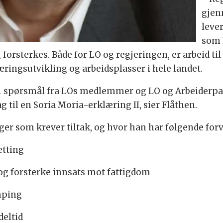
gjen
leve
som 
forsterkes. Både for LO og regjeringen, er arbeid ti
æringsutvikling og arbeidsplasser i hele landet.
1 spørsmål fra LOs medlemmer og LO og Arbeiderpart
ag til en Soria Moria-erklæring II, sier Flåthen.
ger som krever tiltak, og hvor han har følgende for
etting
og forsterke innsats mot fattigdom
mping
deltid