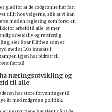
er glad for at de rødgrønne har fått
et tillit hos velgerne, slik at vi kan
sette med en regjering som fører en
ikk for arbeid til alle, et mer
ndig arbeidsliv og rettferdig
eling, sier Roar Flåthen som er
øyd med at LOs innsats i
kampen igjen har bidratt til
ønt flertall.
 ha næringsutvikling og
id til alle
ederen har store forventinger til
 nye år med rødgrønn politikk.
gjeringspartiene har tjent på at de