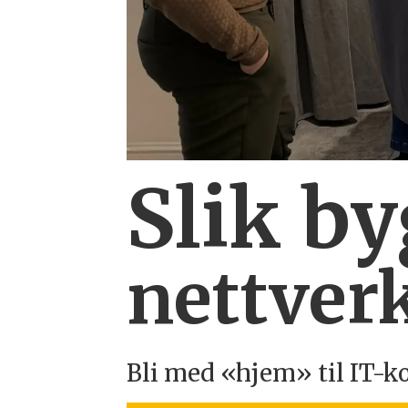
Slik b
nettverk
Bli med «hjem» til IT-k