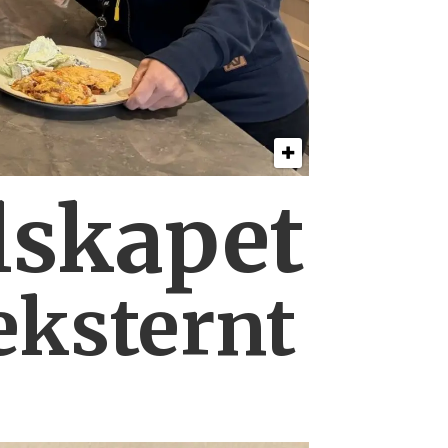
lskapet
eksternt