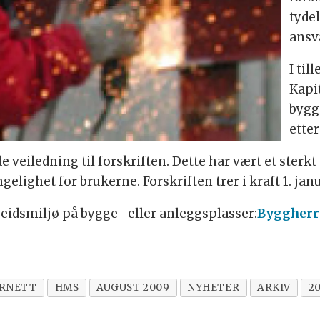
tyde
ansv
I til
Kapit
bygg
etter
 veiledning til forskriften. Dette har vært et sterk
ngelighet for brukerne. Forskriften trer i kraft 1. jan
beidsmiljø på bygge- eller anleggsplasser:
Byggherr
RNETT
HMS
AUGUST 2009
NYHETER
ARKIV
2