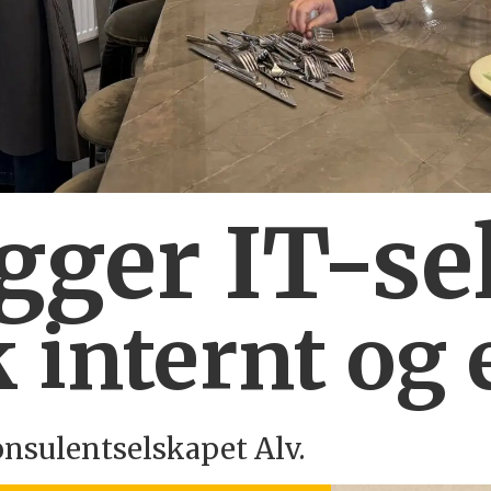
ygger IT-se
 internt og 
onsulentselskapet Alv.