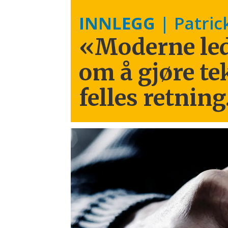
INNLEGG
| Patric
«Moderne led
om å gjøre te
felles retning