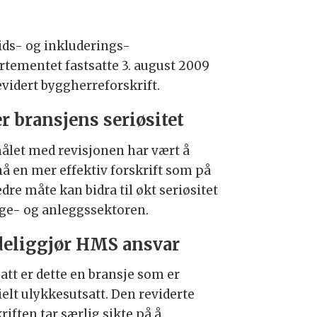
ids- og inkluderings-
rtementet fastsatte 3. august 2009
evidert byggherreforskrift.
r bransjens seriøsitet
ålet med revisjonen har vært å
å en mer effektiv forskrift som på
dre måte kan bidra til økt seriøsitet
gge- og anleggssektoren.
eliggjør HMS ansvar
att er dette en bransje som er
ielt ulykkesutsatt. Den reviderte
riften tar særlig sikte på å