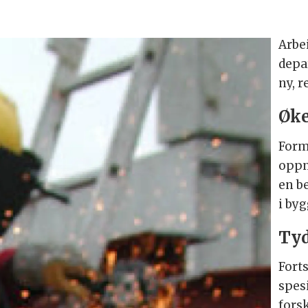
Arbe
depa
ny, r
Øke
Form
oppn
en be
i by
Tyd
Forts
spes
forsk