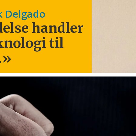
k Delgado
else handler
knologi til
.
»