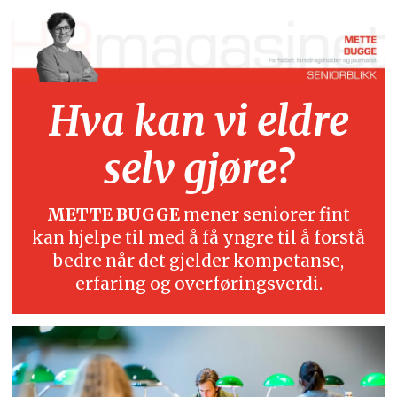
Hva kan vi eldre
selv gjøre?
METTE BUGGE
mener seniorer fint
kan hjelpe til med å få yngre til å forstå
bedre når det gjelder kompetanse,
erfaring og overføringsverdi.