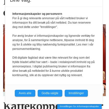
Hva er egentlig KI-
Dine valg:
effekten i Oljefondet?
Informasjonskapsler og personvern
For å gi deg relevante annonser på vårt nettsted bruker vi
informasjon fra ditt besøk på vårt nettsted. Du kan reservere
deg mot dette under "Innstillinger".
For øvrig bruker vi informasjonskapsler og lignende verktøy for
analyse, for å sammenligne nettlesere, tilpasse innhold til deg
og for å utvikle og tilby nødvendig funksjonalitet. Les mer i vår
personvernerklæring.
Ditt digitale fagblad skal være like relevant for deg som det
trykte bladet alltid har vært – bade i redaksjonelt innhold og på
annonseplass. I digital publisering bruker vi informasjon fra
dine besøk på nettstedet for å kunne utvikle produktet
kontinuerlig, slik at du opplever det nyttig og relevant.
Avvis alle
Godta valgte
Innstillinger
Kaffekoppen binder
Innstillinger for informasjonskapsler