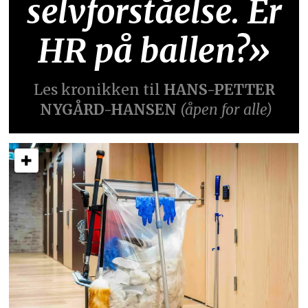
selvforståelse. Er
HR på ballen?»
Les kronikken til
HANS-PETTER
NYGÅRD-HANSEN
(åpen for alle)