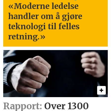
«Moderne ledelse
handler om å gjøre
teknologi til felles
retning.
»
Rapport:
Over 1300