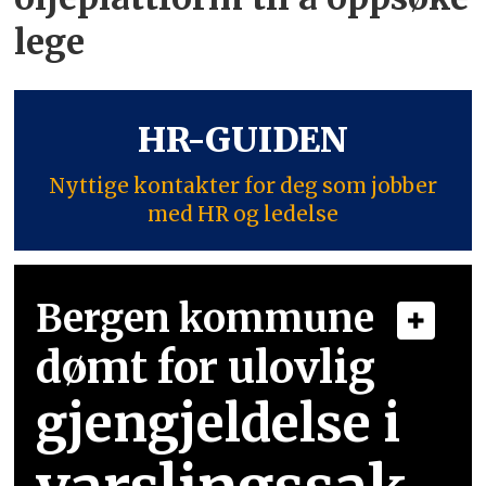
lege
HR-GUIDEN
Nyttige kontakter for deg som jobber
med HR og ledelse
Bergen kommune
dømt for ulovlig
gjengjeldelse i