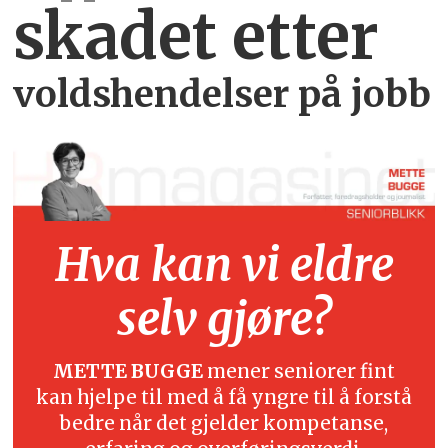
skadet etter
voldshendelser på jobb
Hva kan vi eldre
selv gjøre?
METTE BUGGE
mener seniorer fint
kan hjelpe til med å få yngre til å forstå
bedre når det gjelder kompetanse,