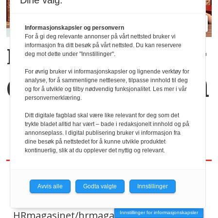
Dine valg:
Informasjonskapsler og personvern
For å gi deg relevante annonser på vårt nettsted bruker vi
informasjon fra ditt besøk på vårt nettsted. Du kan reservere
Kaffekoppen binder
deg mot dette under "Innstillinger".
dem sammen
For øvrig bruker vi informasjonskapsler og lignende verktøy for
analyse, for å sammenligne nettlesere, tilpasse innhold til deg
og for å utvikle og tilby nødvendig funksjonalitet. Les mer i vår
personvernerklæring.
Ditt digitale fagblad skal være like relevant for deg som det
trykte bladet alltid har vært – bade i redaksjonelt innhold og på
annonseplass. I digital publisering bruker vi informasjon fra
dine besøk på nettstedet for å kunne utvikle produktet
kontinuerlig, slik at du opplever det nyttig og relevant.
Avvis alle
Godta valgte
Innstillinger
REDAKTØR
HRmagasinet/hrmagasinet.no
Innstillinger for informasjonskapsler