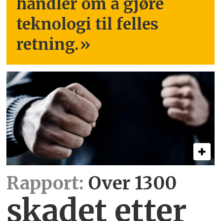
handler om å gjøre
teknologi til felles
retning.
»
Rapport:
Over 1300
skadet etter