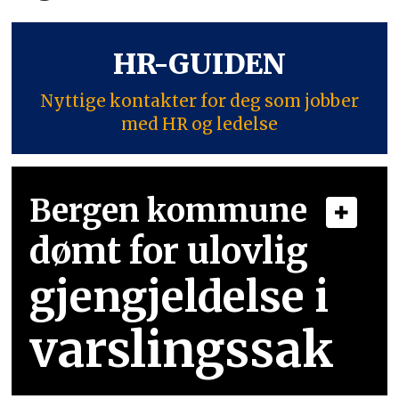
HR-GUIDEN
Nyttige kontakter for deg som jobber
med HR og ledelse
Bergen kommune
dømt for ulovlig
gjengjeldelse i
varslingssak