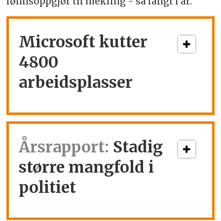
lønnsoppgjør til mekling - så langt i år.
Microsoft kutter
4800
arbeidsplasser
Årsrapport:
Stadig
større mangfold i
politiet