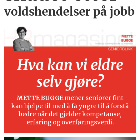
voldshendelser på jobb
Hva kan vi eldre
selv gjøre?
METTE BUGGE
mener seniorer fint
kan hjelpe til med å få yngre til å forstå
bedre når det gjelder kompetanse,
erfaring og overføringsverdi.