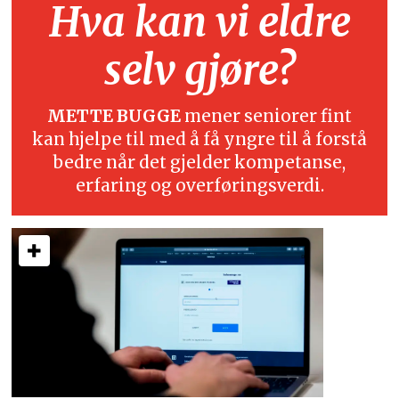
Hva kan vi eldre
selv gjøre?
METTE BUGGE
mener seniorer fint
kan hjelpe til med å få yngre til å forstå
bedre når det gjelder kompetanse,
erfaring og overføringsverdi.