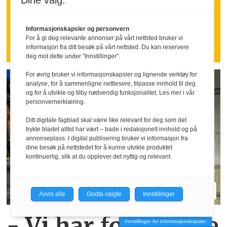
Dine valg:
Vern av omvarslede
i granskingssaker
Informasjonskapsler og personvern
For å gi deg relevante annonser på vårt nettsted bruker vi
informasjon fra ditt besøk på vårt nettsted. Du kan reservere
deg mot dette under "Innstillinger".
For øvrig bruker vi informasjonskapsler og lignende verktøy for
analyse, for å sammenligne nettlesere, tilpasse innhold til deg
og for å utvikle og tilby nødvendig funksjonalitet. Les mer i vår
personvernerklæring.
Ditt digitale fagblad skal være like relevant for deg som det
trykte bladet alltid har vært – bade i redaksjonelt innhold og på
annonseplass. I digital publisering bruker vi informasjon fra
dine besøk på nettstedet for å kunne utvikle produktet
kontinuerlig, slik at du opplever det nyttig og relevant.
Avvis alle
Godta valgte
Innstillinger
- Vi har for mange
Innstillinger for informasjonskapsler