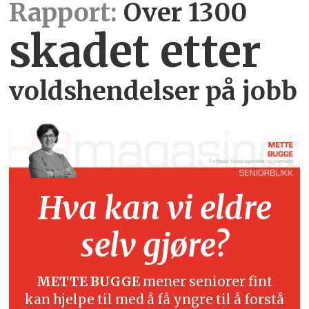
Rapport:
Over 1300
skadet etter
voldshendelser på jobb
Hva kan vi eldre
selv gjøre?
METTE BUGGE
mener seniorer fint
kan hjelpe til med å få yngre til å forstå