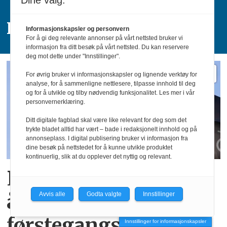
Dine valg:
Fakta om KI-lovene
Informasjonskapsler og personvern
For å gi deg relevante annonser på vårt nettsted bruker vi
informasjon fra ditt besøk på vårt nettsted. Du kan reservere
deg mot dette under "Innstillinger".
For øvrig bruker vi informasjonskapsler og lignende verktøy for
analyse, for å sammenligne nettlesere, tilpasse innhold til deg
og for å utvikle og tilby nødvendig funksjonalitet. Les mer i vår
personvernerklæring.
Ditt digitale fagblad skal være like relevant for deg som det
trykte bladet alltid har vært – bade i redaksjonelt innhold og på
annonseplass. I digital publisering bruker vi informasjon fra
dine besøk på nettstedet for å kunne utvikle produktet
kontinuerlig, slik at du opplever det nyttig og relevant.
Luftforsvaret ønsker
å forlenge
Avvis alle
Godta valgte
Innstillinger
førstegangstjenesten
Innstillinger for informasjonskapsler