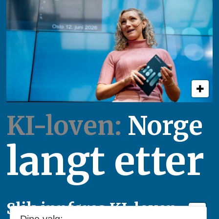
KI-loven:
Norge
langt etter
Slik innføres KI-loven