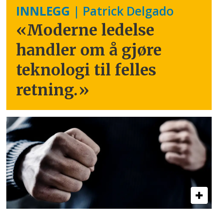
INNLEGG
| Patrick Delgado
«Moderne ledelse
handler om å gjøre
teknologi til felles
retning.
»