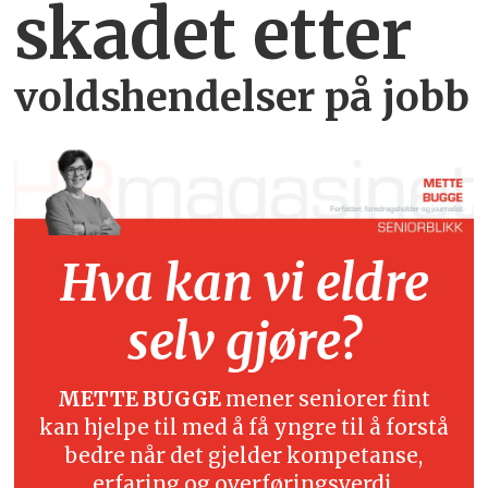
skadet etter
voldshendelser på jobb
Hva kan vi eldre
selv gjøre?
METTE BUGGE
mener seniorer fint
kan hjelpe til med å få yngre til å forstå
bedre når det gjelder kompetanse,
erfaring og overføringsverdi.