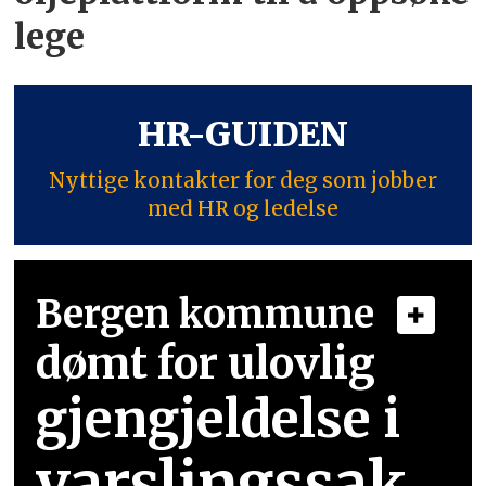
lege
HR-GUIDEN
Nyttige kontakter for deg som jobber
med HR og ledelse
Bergen kommune
dømt for ulovlig
gjengjeldelse i
varslingssak