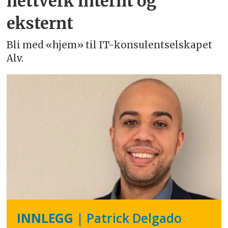
nettverk internt og
eksternt
Bli med «hjem» til IT-konsulentselskapet
Alv.
INNLEGG
| Patrick Delgado