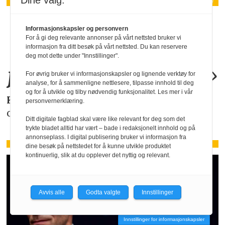
Dine valg:
«KI-bruken kan
Informasjonskapsler og personvern
For å gi deg relevante annonser på vårt nettsted bruker vi
allerede by på
informasjon fra ditt besøk på vårt nettsted. Du kan reservere
deg mot dette under "Innstillinger".
juridiske
problemer
.»
For øvrig bruker vi informasjonskapsler og lignende verktøy for
analyse, for å sammenligne nettlesere, tilpasse innhold til deg
og for å utvikle og tilby nødvendig funksjonalitet. Les mer i vår
KAROLINE SCHEIDE
i HR Norge gjør deg
personvernerklæring.
oppmerksom på de faktiske forholdene.
Ditt digitale fagblad skal være like relevant for deg som det
trykte bladet alltid har vært – bade i redaksjonelt innhold og på
annonseplass. I digital publisering bruker vi informasjon fra
dine besøk på nettstedet for å kunne utvikle produktet
kontinuerlig, slik at du opplever det nyttig og relevant.
Avvis alle
Godta valgte
Innstillinger
Innstillinger for informasjonskapsler