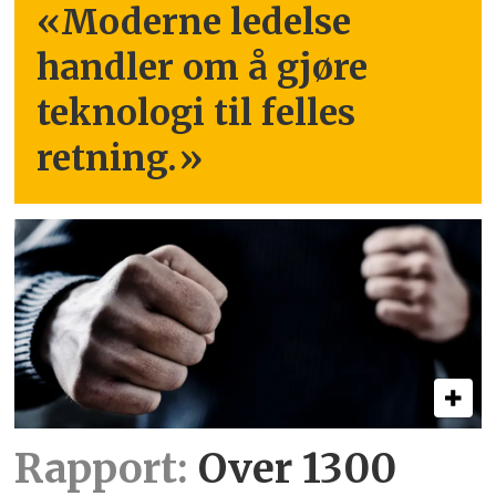
«Moderne ledelse
handler om å gjøre
teknologi til felles
retning.
»
Rapport:
Over 1300