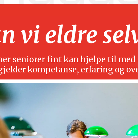
 vi eldre sel
r seniorer fint kan hjelpe til med å
gjelder kompetanse, erfaring og ov