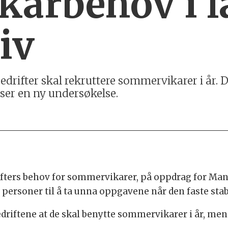
ikarbehov i 
iv
rifter skal rekruttere sommervikarer i år. De
iser en ny undersøkelse.
fters behov for sommervikarer, på oppdrag for Manp
personer til å ta unna oppgavene når den faste stabe
riftene at de skal benytte sommervikarer i år, men 