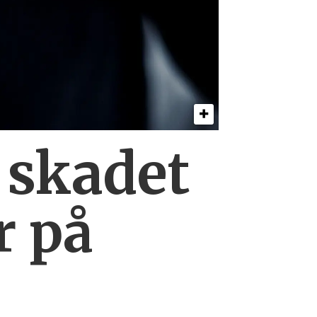
0
skadet
r på