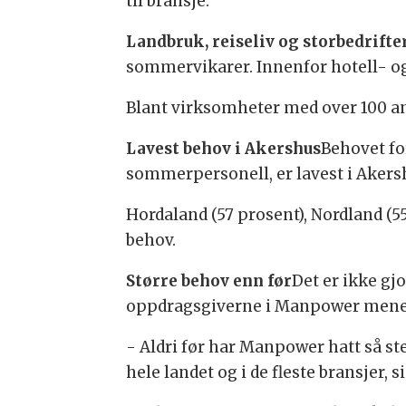
til bransje.
Landbruk, reiseliv og storbedrifte
sommervikarer. Innenfor hotell- og
Blant virksomheter med over 100 ans
Lavest behov i Akershus
Behovet for
sommerpersonell, er lavest i Akershu
Hordaland (57 prosent), Nordland (55
behov.
Større behov enn før
Det er ikke g
oppdragsgiverne i Manpower mener l
- Aldri før har Manpower hatt så s
hele landet og i de fleste bransjer, 