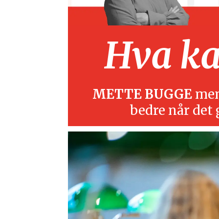
Hva kan
METTE BUGGE
mene
bedre når det 