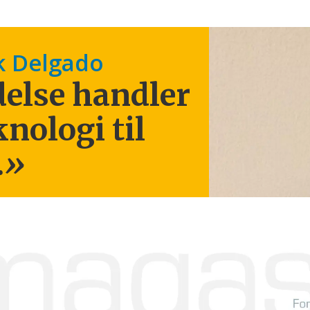
k Delgado
else handler
knologi til
.
»