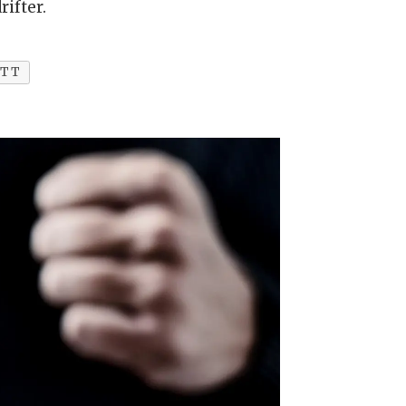
ifter.
YTT