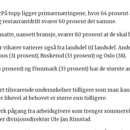
r
På topp ligger primærnæringene, hvor 64 prosent av
 restaurantdrift svarer 60 prosent det samme.
atte, uansett bransje, svarer 80 prosent at de skal
 vikarer varierer også fra landsdel til landsdel. And
s (31 prosent), Buskerud (33 prosent) og Oslo (38).
 prosent) og Finnmark (33 prosent) har de største an
jort tilsvarende undersøkelser tidligere som man k
ikevel at behovet er større enn tidligere.
terk pågang fra arbeidsgivere som trenger sommervik
sier divisjonsdirektør Ole Jan Rimstad.