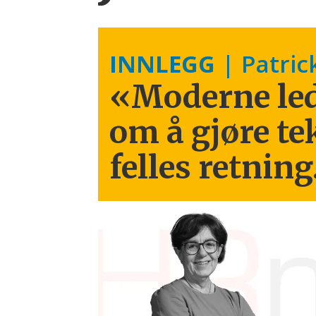
INNLEGG
| Patric
«Moderne led
om å gjøre te
felles retning