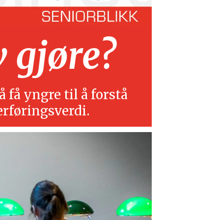
v gjøre?
 få yngre til å forstå
erføringsverdi.