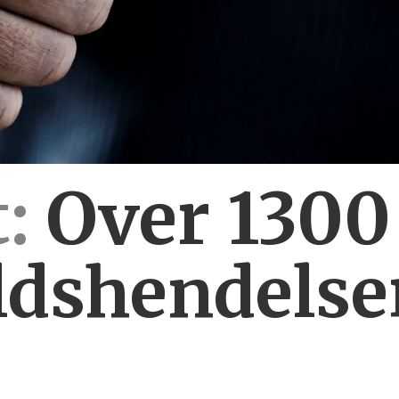
:
Over 130
ldshendelse