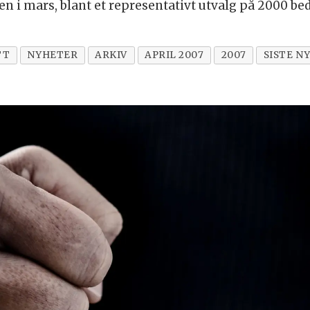
i mars, blant et representativt utvalg på 2000 bedr
TT
NYHETER
ARKIV
APRIL 2007
2007
SISTE N